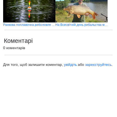
Ранкова поплавочна риболовля в травні на затишній водоймі
На Всесвітній день рибальства може щось і клюнути
Коментарі
0 коментарів
Для того, щоб залишити коментар,
увійдіть
або
зареєструйтесь
.