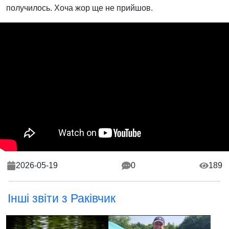
получилось. Хоча жор ще не прийшов.
2026-05-19
0
189
Інші звіти з Раківчик