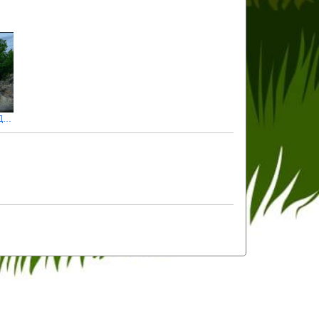
Складна рибалка на судака на Дністрі