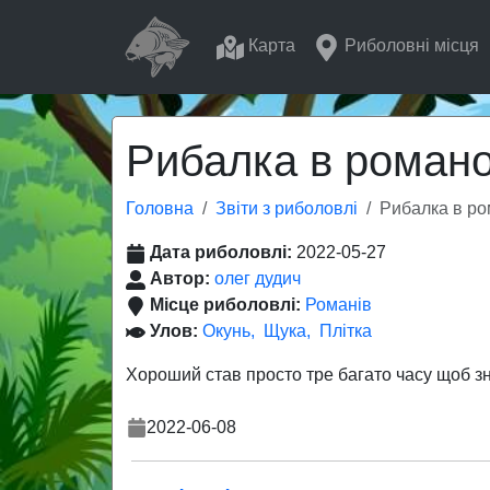
Карта
Риболовні місця
Рибалка в романо
Головна
Звіти з риболовлі
Рибалка в ро
Дата риболовлі:
2022-05-27
Автор:
олег дудич
Місце риболовлі:
Романів
Улов:
Окунь
Щука
Плітка
Хороший став просто тре багато часу щоб знай
2022-06-08