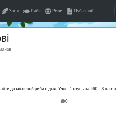
Звіти
Риби
Річки
Публікації
ві
манові
ти до місцевой риби підхід. Улов: 1 окунь на 560 г, 3 плотви
0