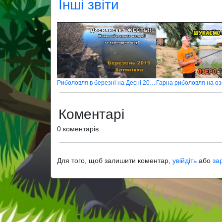
Інші звіти
Риболовля в березні на Десні 2019
Коментарі
0 коментарів
Для того, щоб залишити коментар,
увійдіть
або
за