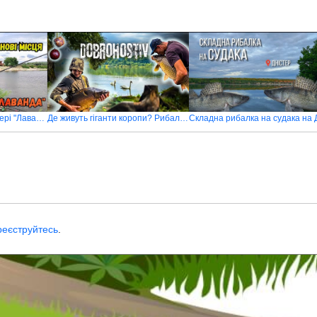
Гарна риболовля на озері "Лаванда"
Де живуть гіганти коропи? Рибалимо з друзями. Оновились по BigFish
реєструйтесь
.