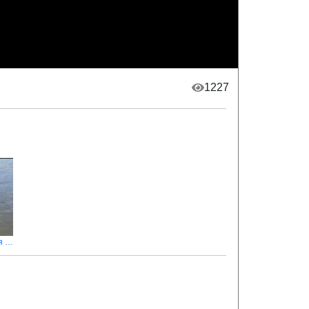
1227
Карпфішінг на річці Дністер біля села Вороновиця