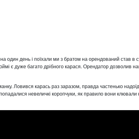
на один день і поїхали ми з братом на орендований став в с
одоймі є дуже багато дрібного карася. Орендатор дозволив на
анку. Ловився карась раз заразом, правда частенько надоїд
опадалися невеличкі коропчуки, як правило вони клювали на