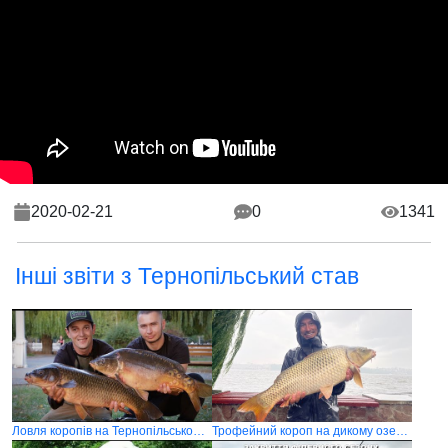
2020-02-21
0
1341
Інші звіти з Тернопільський став
Ловля коропів на Тернопільському ставі
Трофейний короп на дикому озері в Тернополі