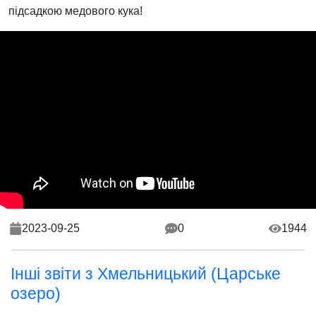
підсадкою медового кука!
2023-09-25
0
1944
Інші звіти з Хмельницький (Царське
озеро)