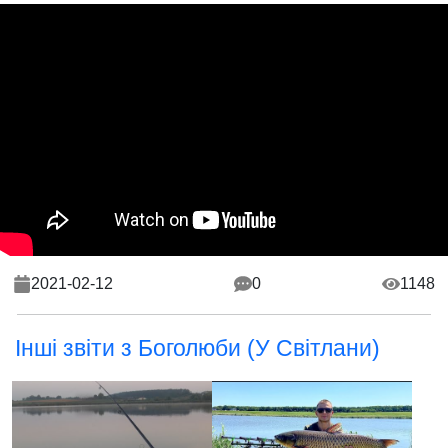
2021-02-12
0
1148
Інші звіти з Боголюби (У Світлани)