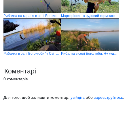
Рибалка на карася в селі Боголюби
Маркеріння та чудовий корм ключ до успіху
Рибалка в селі Боголюби "у Світлани" на карася та щуку
Рибалка в селі Боголюби. Ну куди ж поділась риба
Коментарі
0 коментарів
Для того, щоб залишити коментар,
увійдіть
або
зареєструйтесь
.