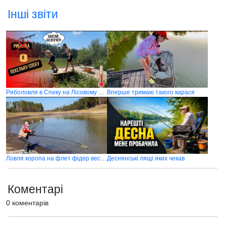
Інші звіти
Риболовля в Спеку на Лісовому Озері (с. Дідівщина)
Вперше тримаю такого карася
Ловля коропа на флет фідер весною
Деснянські лящі яких чекав
Коментарі
0 коментарів