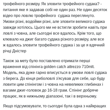
трофейного розміру. Як зловити трофейного судака? -
питання яке я задавав собі не один раз. Не один десяток
відео про ловлю трофейного судака переглянуто.
Умови різні, водойми різні, але зловити великого судака
завжди хотілось. Цього ми не встигли зробити навіть при
ловлі з човна, але сьогодні все вдалось. Крім того, що
клювало на джиг багато судака різного розміру, але все
ж вдалось зловити трофейного судака і за це я вдячний
річці Дністер
Також за мету було поставлено отримати перші
враження від спінінга golden catch attrezzo 710mlt.
Модель, яка дуже гарно вписується в умови ловлі судака
з берега. До кінця риболовлі з'ясував для себе, що буду
ловити цим спінінгом і з човна на невеликих глибинах і
вагами джиг-головок до 16-18 грам. Спінінг добряче
працює, як в нижньому діапазоні, так і в верхньому.
Якщо підсумовувати, то сьогодні була одна з найкращих