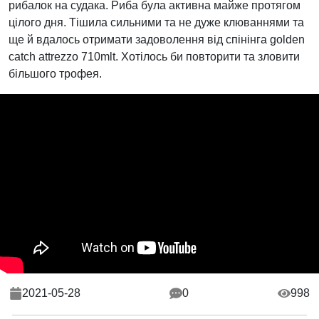
рибалок на судака. Риба була активна майже протягом
цілого дня. Тішила сильними та не дуже клюваннями та
ще й вдалось отримати задоволення від спінінга golden
catch attrezzo 710mlt. Хотілось би повторити та зловити
більшого трофея.
2021-05-28
0
998