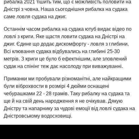
рибалка 2021 тішить тим, що є можливість половити на
Дністрі з човна. Наша сьогоднішня рибалка на судака
саме ловля судака на джиг.
Останнім часом рибалка на судака ютуб видає відео по
ловлі з криги. Яке щастя ловити судака на Дністрі на
джиг. Єдине що додає дискомфорту - ловля з глибини.
Всі клювання судака відбувались на глибині 25-30
метрів. З криги це було б ефектнішим, але зловлений
судак на спінінг теж дає насолоду при виважуванні.
Приманки ми пробували різноманітні, але найкращими
були віброхвости в розмірі 4 дюйми оснащені
чебурашками 22 - 28 грамів. Таку рибалку на судака та
ще й на свій день народження я не очікував. Дякую
Дністру та напарнику за чудові емоції від ловлі судака на
Дністровському водосховищі.