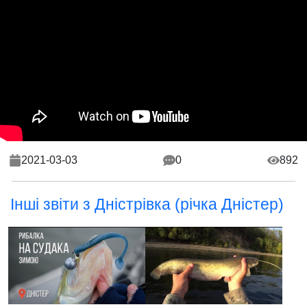
2021-03-03
0
892
Інші звіти з Дністрівка (річка Дністер)