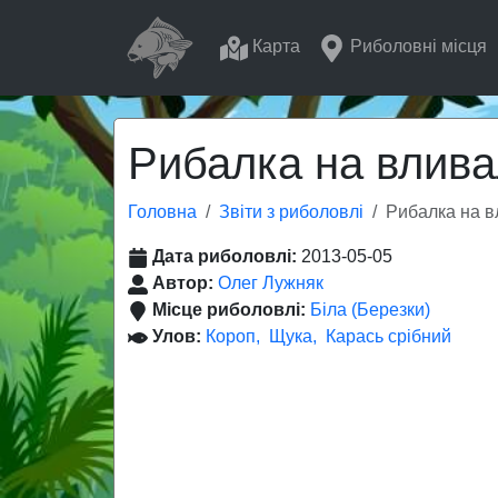
Карта
Риболовні місця
Рибалка на влива
Головна
Звіти з риболовлі
Рибалка на в
Дата риболовлі:
2013-05-05
Автор:
Олег Лужняк
Місце риболовлі:
Біла (Березки)
Улов:
Короп
Щука
Карась срібний