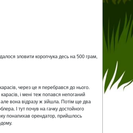
вдалося зловити коропчука десь на 500 грам,
карасів, через це я перебрався до нього.
 карасів, і мені теж попався непоганий
 але вона відразу ж зійшла. Потім ще два
блера. І тут почув на гачку достойного
авку понапихав орендатор, прийшлось
одому.