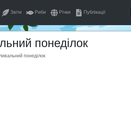
Звіти
Риби
Річки
Публікації
льний понеділок
ливальний понеділок