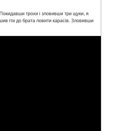
 Покидавши трохи і зловивши три щуки, я
ішив іти до брата ловити карасів. Зловивши