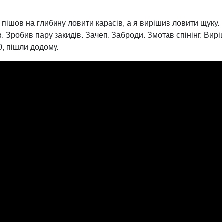
 пішов на глибину ловити карасів, а я вирішив ловити щуку.
. Зробив пару закидів. Зачеп. Заброди. Змотав спінінг. Вир
0, пішли додому.