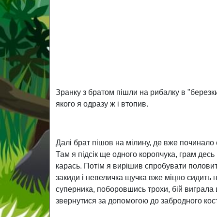
Зранку з братом пішли на рибалку в "березки
якого я одразу ж і втопив.
Далі брат пішов на мілину, де вже починало 
Там я підсік ще одного коропчука, грам десь
карась. Потім я вирішив спробувати половит
закиди і невеличка щучка вже міцно сидить н
суперника, поборовшись трохи, бій виграла
звернутися за допомогою до забродного ко