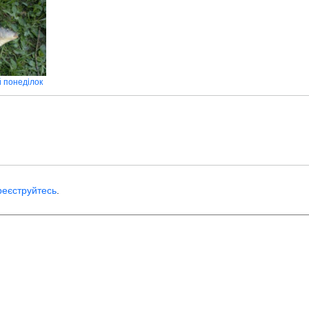
 понеділок
реєструйтесь
.