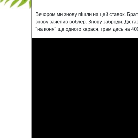
Вечором ми знову пішли на цей ставок. Брат
знову зачепив воблер. Знову заброди. Дістав
"на коня" ще одного карася, грам десь на 40