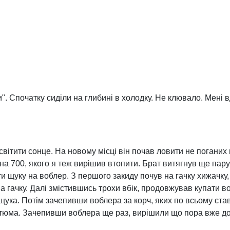
". Спочатку сиділи на глибині в холодку. Не клювало. Мені 
світити сонце. На новому місці він почав ловити не поганих 
 на 700, якого я теж вирішив втопити. Брат витягнув ще пару
и щуку на воблер. З першого закиду почув на гачку хижачку,
а гачку. Далі змістившись трохи вбік, продовжував купати во
 щука. Потім зачепивши воблера за корч, яких по всьому ст
стюма. Зачепивши воблера ще раз, вирішили що пора вже д