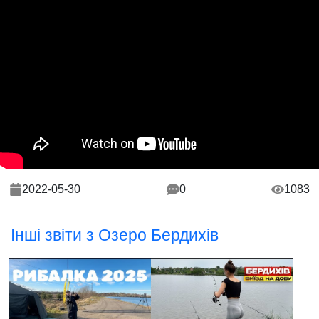
2022-05-30
0
1083
Інші звіти з Озеро Бердихів