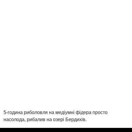
5-година риболовля на медіумні фідера просто
насолода, рибалив на озері Бердихів.