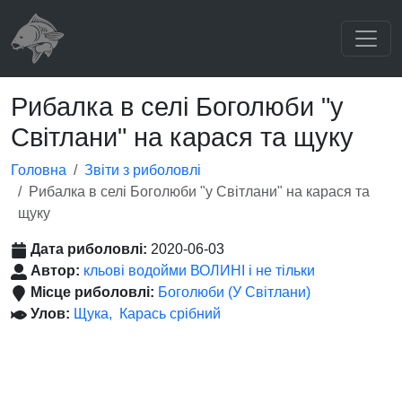
Рибалка в селі Боголюби "у
Світлани" на карася та щуку
Головна
Звіти з риболовлі
Рибалка в селі Боголюби "у Світлани" на карася та
щуку
Дата риболовлі:
2020-06-03
Автор:
кльові водойми ВОЛИНІ і не тільки
Місце риболовлі:
Боголюби (У Світлани)
Улов:
Щука
Карась срібний