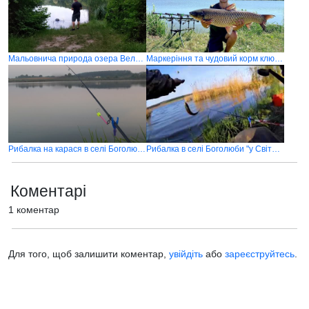
Мальовнича природа озера Великі-Пріцьки: Риболовля без улову, але з незабутніми краєвидами
Маркеріння та чудовий корм ключ до успіху
Рибалка на карася в селі Боголюби
Рибалка в селі Боголюби "у Світлани" на карася та щуку
Коментарі
1 коментар
Для того, щоб залишити коментар,
увійдіть
або
зареєструйтесь
.