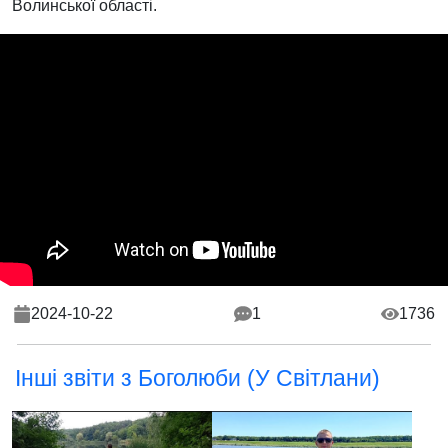
Волинської області.
2024-10-22
1
1736
Інші звіти з Боголюби (У Світлани)