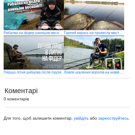
Рибалка на фідер ранньою весною 2021 на річці Дністер
Гарний карась на прокислу мастирку
Перша літня рибалка після паузи
Ловля шалених коропів на новій водоймі "Долина озер"
Коментарі
0 коментарів
Для того, щоб залишити коментар,
увійдіть
або
зареєструйтесь
.