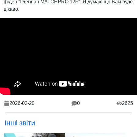
фідер "Drennan MATCHPRO 12F". Я думаю що Вам буде
цікаво.
2026-02-20
0
2625
Інші звіти