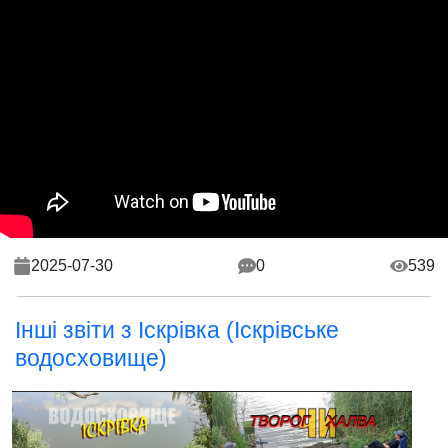
2025-07-30
0
539
Інші звіти з Іскрівка (Іскрівське
водосховище)