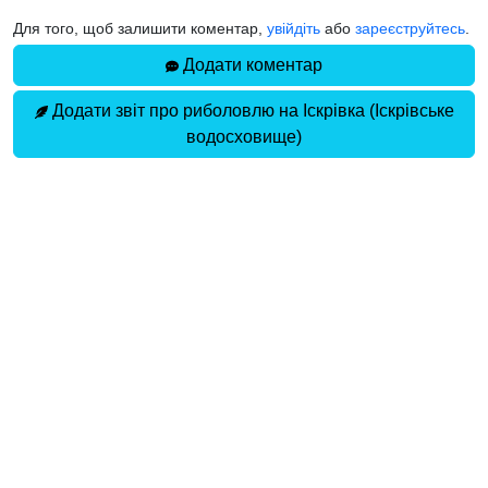
Для того, щоб залишити коментар,
увійдіть
або
зареєструйтесь
.
Додати коментар
Додати звіт про риболовлю на Іскрівка (Іскрівське
водосховище)