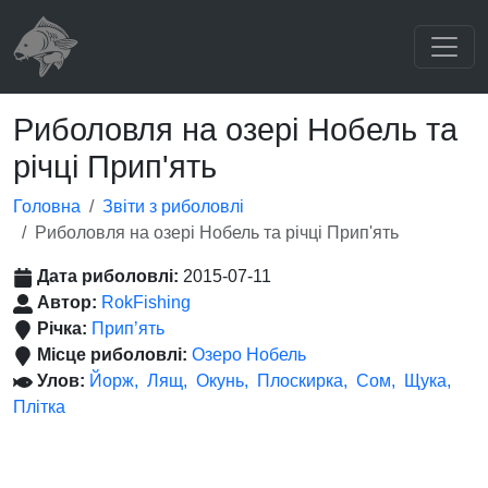
Риболовля на озері Нобель та
річці Прип'ять
Головна
Звіти з риболовлі
Риболовля на озері Нобель та річці Прип'ять
Дата риболовлі:
2015-07-11
Автор:
RokFishing
Річка:
Прип’ять
Місце риболовлі:
Озеро Нобель
Улов:
Йорж
Лящ
Окунь
Плоскирка
Сом
Щука
Плітка