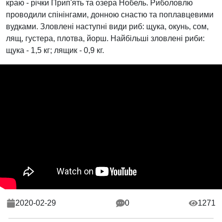
краю - річки Прип'ять та озера Нобель. Риболовлю
проводили спінінгами, донною снастю та поплавцевими
вудками. Зловлені наступні види риб: щука, окунь, сом,
лящ, густера, плотва, йорш. Найбільші зловлені риби:
щука - 1,5 кг; лящик - 0,9 кг.
2020-02-29
0
1271