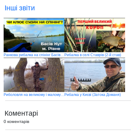
Інші звіти
Ранкова рибалка на спінінг Басів Кут
Рибалка в селі Ставрів (2-й став)
Риболовля на великому і малому ковші
Рибалка у Києві (Затока Доманя)
Коментарі
0 коментарів