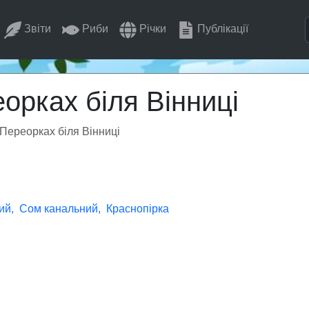
Звіти
Риби
Річки
Публікації
орках біля Вінниці
Переорках біля Вінниці
ий
Сом канальний
Краснопірка