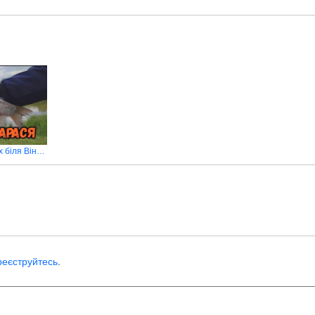
Риболовля в Переорках біля Вінниці
реєструйтесь
.