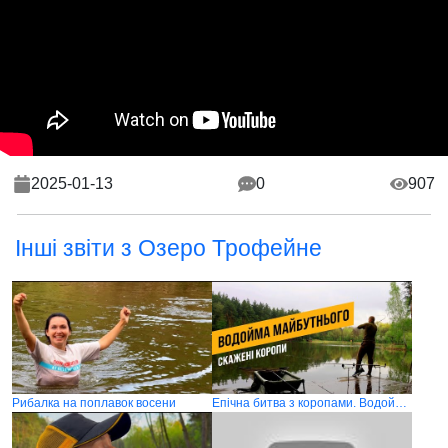
2025-01-13
0
907
Інші звіти з Озеро Трофейне
Рибалка на поплавок восени
Епічна битва з коропами. Водойма майбутнього