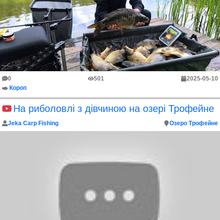
0
501
2025-05-10
Короп
На риболовлі з дівчиною на озері Трофейне
Jeka Carp Fishing
Озеро Трофейне