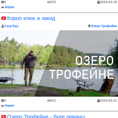
0
535
2024-04-18
Короп
Короп клює в закид
Carp Day
Озеро Трофейне
0
913
2024-05-12
Короп
Озеро Трофейне - буде реванш