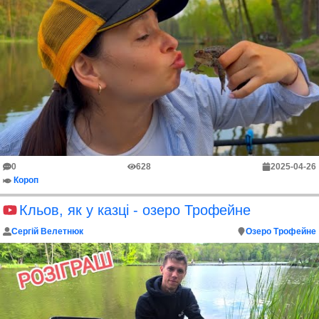
0
628
2025-04-26
Короп
Кльов, як у казці - озеро Трофейне
Сергій Велетнюк
Озеро Трофейне