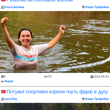
Ольга Калина
Озеро Трофейне
0
787
2024-09-03
Короп
Потужні спортивні коропи гнуть фідер в дугу
Carp Day
Озеро Трофейне