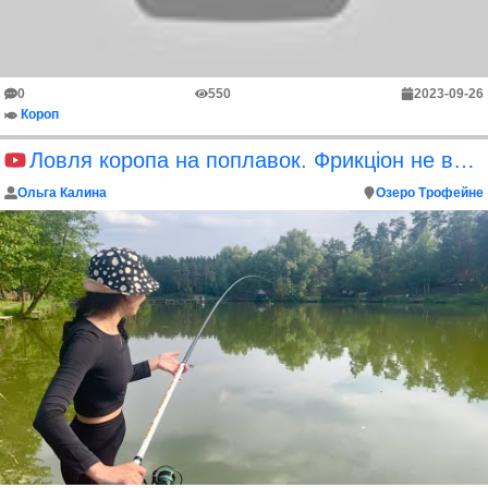
0
550
2023-09-26
Короп
Ловля коропа на поплавок. Фрикціон не витримує такого бою
Ольга Калина
Озеро Трофейне