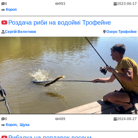
0
993
2023-06-17
Короп
Роздача риби на водоймі Трофейне
Сергій Велетнюк
Озеро Трофейне
0
489
2024-08-27
Короп
Щука
Рибалка на поплавок восени