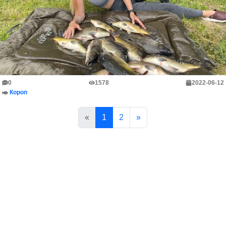
0
1578
2022-06-12
Короп
«
1
2
»