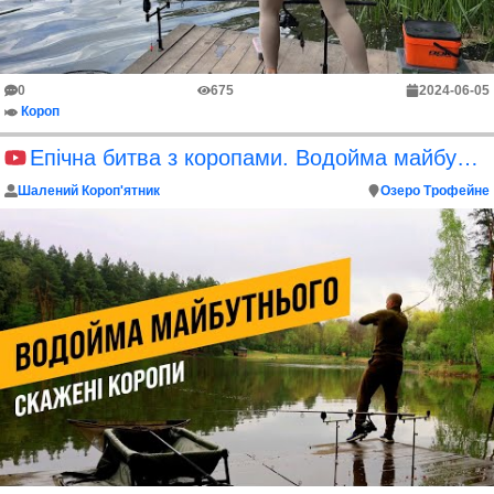
0
675
2024-06-05
Короп
Епічна битва з коропами. Водойма майбутнього
Шалений Короп'ятник
Озеро Трофейне