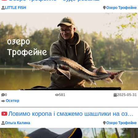
LITTLE FISH
Озеро Трофейне
0
581
2025-05-31
Осетер
Ловимо коропа і смажемо шашлики на озері в лісі
Ольга Калина
Озеро Трофейне