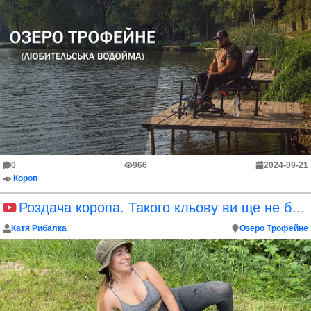
0
966
2024-09-21
Короп
Роздача коропа. Такого кльову ви ще не бачили.
Катя Рибалка
Озеро Трофейне