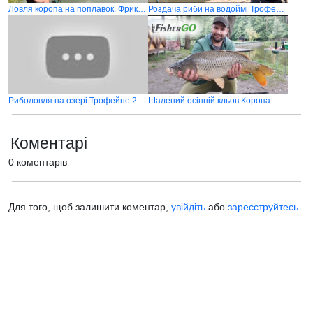
Ловля коропа на поплавок. Фрикціон не витримує такого бою
Роздача риби на водоймі Трофейне
Риболовля на озері Трофейне 2025
Шалений осінній кльов Коропа
Коментарі
0 коментарів
Для того, щоб залишити коментар,
увійдіть
або
зареєструйтесь
.