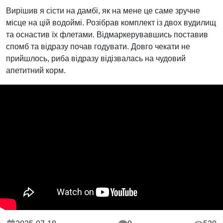
Вирішив я сісти на дамбі, як на мене це саме зручне
місце на цій водоймі. Розібрав комплект із двох вудилищ
та оснастив їх флетами. Відмаркерувавшись поставив
спомб та відразу почав годувати. Довго чекати не
прийшлось, риба відразу відізвалась на чудовий
апетитний корм.