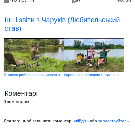
2025-07-18
0
530
Інші звіти з Чаруків (Любительський
став)
Темпова риболовля з ночівлею в селі Чаруків
Коропова риболовля з ночівлею на озері Чаруків
Коментарі
0 коментарів
Для того, щоб залишити коментар,
увійдіть
або
зареєструйтесь
.