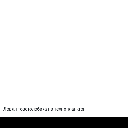
Ловля товстолобика на технопланктон