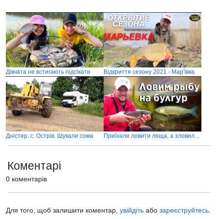
Дівчата не встигають підсікати
Відкриття сезону 2021 - Мар'ївка
Дністер. с. Острів. Шукали сома
Приїхали ловити ляща, а зловили багато великого білого амура на булгур
Коментарі
0 коментарів
Для того, щоб залишити коментар,
увійдіть
або
зареєструйтесь
.