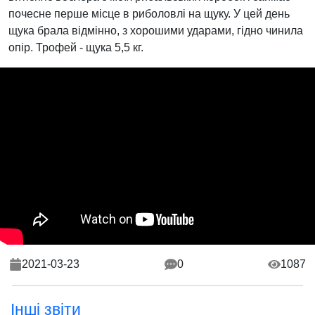
почесне перше місце в риболовлі на щуку. У цей день
щука брала відмінно, з хорошими ударами, гідно чинила
опір. Трофей - щука 5,5 кг.
2021-03-23
0
1087
Інші звіти