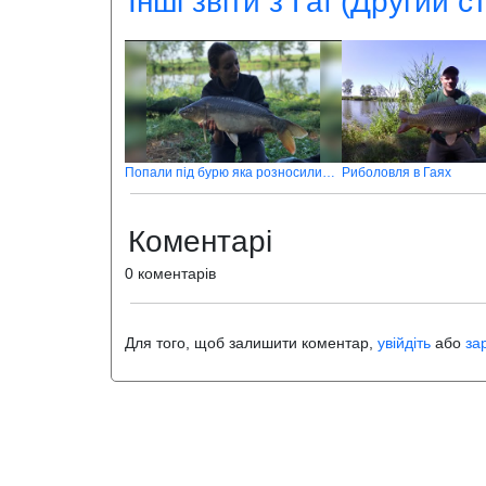
Інші звіти з Гаї (Другий с
Попали під бурю яка розносилила усе довкола
Риболовля в Гаях
Коментарі
0 коментарів
Для того, щоб залишити коментар,
увійдіть
або
за