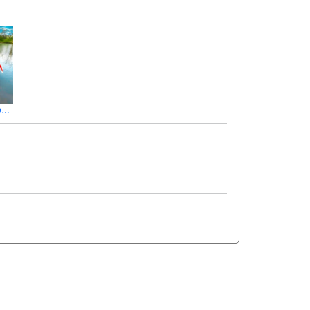
Водойма Гаї: секрети успішної риболовлі. Ловля трофейного коропа