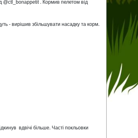
д @ctl_bonappetit . Кормив пелетом від
уть - вирішив збільшувати насадку та корм.
підкинув вдвічі більше. Часті покльовки