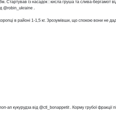
3м. Стартував із насадок : кисла груша та слива-бергамот ві
д @robin_ukraine .
ропці в районі 1-1,5 кг. Зрозумівши, що спокою вони не дад
поп-ап кукурудза від @ctl_bonappetit . Корму грубої фракції 