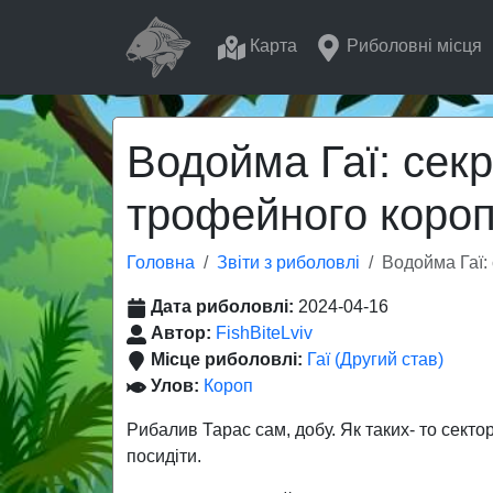
Карта
Риболовні місця
Водойма Гаї: секр
трофейного коро
Головна
Звіти з риболовлі
Водойма Гаї:
Дата риболовлі:
2024-04-16
Автор:
FishBiteLviv
Місце риболовлі:
Гаї (Другий став)
Улов:
Короп
Рибалив Тарас сам, добу. Як таких- то секто
посидіти.