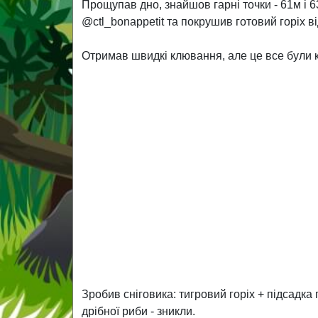
Прощупав дно, знайшов гарні точки - 61м і 6
@ctl_bonappetit та покрушив готовий горіх ві
Отримав швидкі клювання, але це все були ко
Зробив сніговика: тигровий горіх + підсадка 
дрібної риби - зникли.