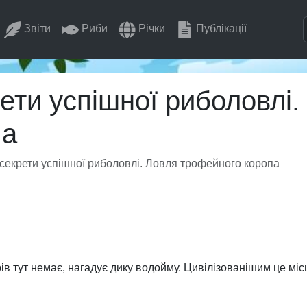
Звіти
Риби
Річки
Публікації
ети успішної риболовлі.
па
 секрети успішної риболовлі. Ловля трофейного коропа
рів тут немає, нагадує дику водойму. Цивілізованішим це мі