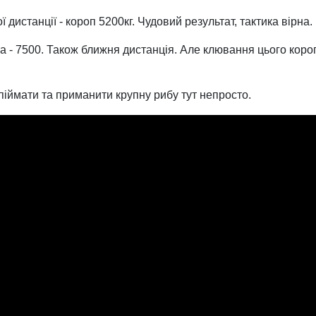
дистанції - короп 5200кг. Чудовий результат, тактика вірна.
ша - 7500. Також ближня дистанція. Але клювання цього коро
піймати та приманити крупну рибу тут непросто.