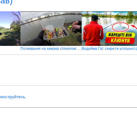
тав)
Полювання на хижака спінінгом: рибалка на оновленій водоймі Трофейний Затишок в селі Гаї
реєструйтесь
.