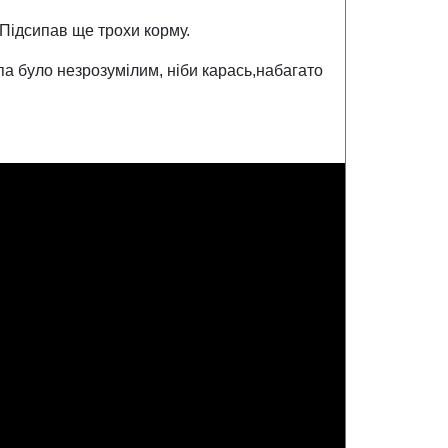
 Підсипав ще трохи корму.
па було незрозумілим, ніби карась,набагато