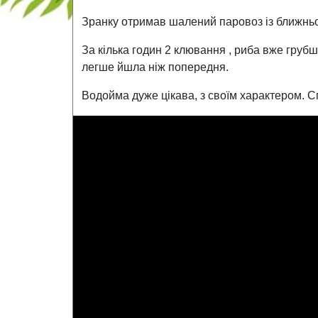
Зранку отримав шалений паровоз із ближньої 
За кілька годин 2 клювання , риба вже груб
легше йшла ніж попередня.
Водойма дуже цікава, з своїм характером. С