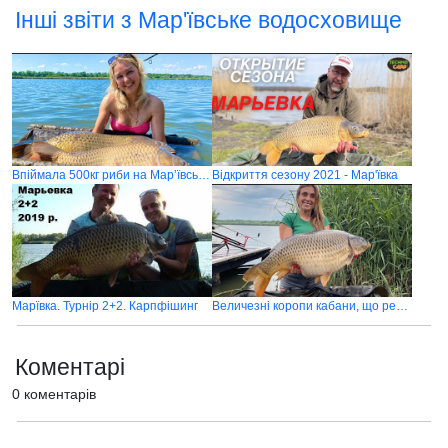
Інші звіти з Мар'ївське водосховище
Впіймала 500кг риби на Марʼївському водосховищу
Відкриття сезону 2021 - Мар'ївка
Марївка. Турнір 2+2. Карпфішинг
Величезні коропи кабани, що реально можуть потягти в воду
Коментарі
0 коментарів