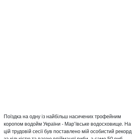
Поїздка на одну із найбільш насичених трофейним
коропом водойм України - Марʼївське водосховище. На
цій трудовій сесії був поставлено мій особистий рекорд
за кількістю та вагою впійманої риби, а саме 50 риб