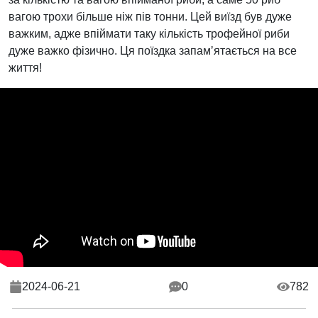
вагою трохи більше ніж пів тонни. Цей виїзд був дуже
важким, адже впіймати таку кількість трофейної риби
дуже важко фізично. Ця поїздка запамʼятається на все
життя!
2024-06-21
0
782