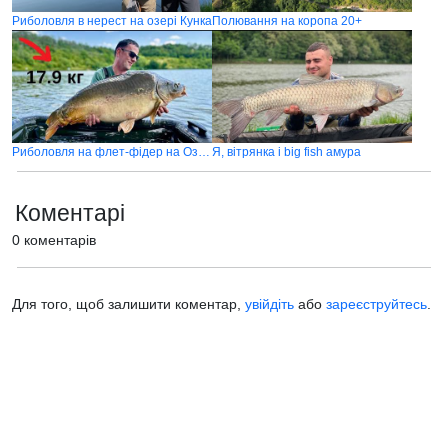
Риболовля в нерест на озері Кунка
Полювання на коропа 20+
Риболовля на флет-фідер на Озері Кунка
Я, вітрянка і big fish амура
Коментарі
0 коментарів
Для того, щоб залишити коментар,
увійдіть
або
зареєструйтесь
.