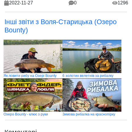
2022-11-27
0
1296
Інші звіти з Воля-Старицька (Озеро
Bounty)
Як ловити рибу на Озері Bounty
6 золотих велетнів за рибалку
Озеро Bounty - клює з руки
Зимова рибалка на краснопірку