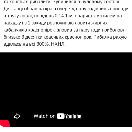
то хочеться рибалити. Зупинився в нулевому секторі.
Дистанці обрав на краю очерету, пару годівниць принади
в точку ловлі, повідець 0,14 1-м, опариш з мотилем на
насадку і з 1 закиду розпочинаю ловити жирних
кабанчиків краснопірок, зловив за пару годин риболовлі
близько 3 десятки красивих краснопірок. Рибалка рахую
вдалась на всі 300%. НХНЛ.