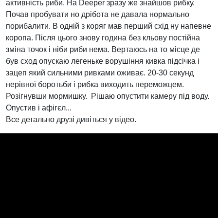
активність риби. На Deeper зразу же знайшов рибку.
Почав пробувати но дрібота не давала нормально
порибалити. В одній з коряг мав перший схід ну напевне
коропа. Після цього знову година без кльову постійна
зміна точок і ніби риби нема. Вертаюсь на то місце де
був сход опускаю легеньке ворушіння кивка підсічка і
зацеп який сильними ривками оживає. 20-30 секунд
нерівної боротьби і рибка виходить переможцем.
Розігнувши мормишку. Рішаю опустити камеру під воду.
Опустив і афігєл...
Все детально друзі дивіться у відео.