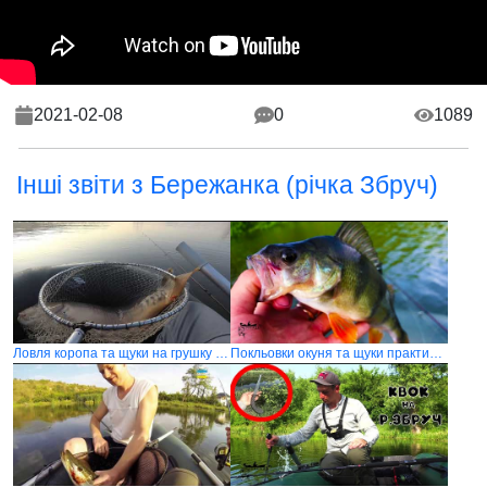
2021-02-08
0
1089
Інші звіти з Бережанка (річка Збруч)
Ловля коропа та щуки на грушку і пульку на річці Збруч
Покльовки окуня та щуки практично на кожному забросі