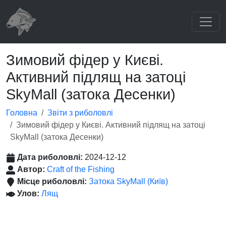
Зимовий фідер у Києві.
Активний підлящ на затоці
SkyMall (затока Десенки)
Головна
Звіти з риболовлі
Зимовий фідер у Києві. Активний підлящ на затоці
SkyMall (затока Десенки)
Дата риболовлі:
2024-12-12
Автор:
Craft of the Fishing
Місце риболовлі:
Затока SkyMall (Київ)
Улов:
Лящ