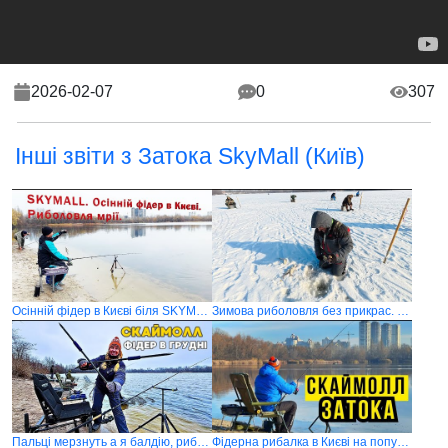
2026-02-07
0
307
Інші звіти з Затока SkyMall (Київ)
Осінній фідер в Києві біля SKYMALL (СКАЙМОЛ)
Зимова риболовля без прикрас. Як не зірватись і не втратити інтерес
Пальці мерзнуть а я балдію, рибалка в Києві на фідер.Скаймолл (SkyMall) в грудні
Фідерна рибалка в Києві на популярній затоці, де повно риби, річка Десенка Скаймолл