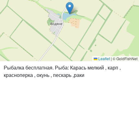
Leaflet
|
© GoldFishNet
Рыбалка бесплатная. Рыба: Карась мелкий , карп ,
красноперка , окунь , пескарь ,раки