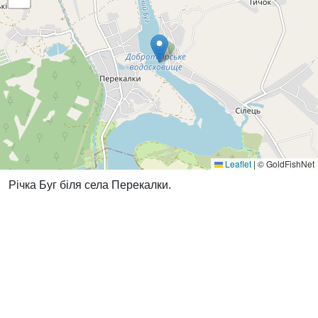
Leaflet
|
© GoldFishNet
Річка Буг біля села Перекалки.