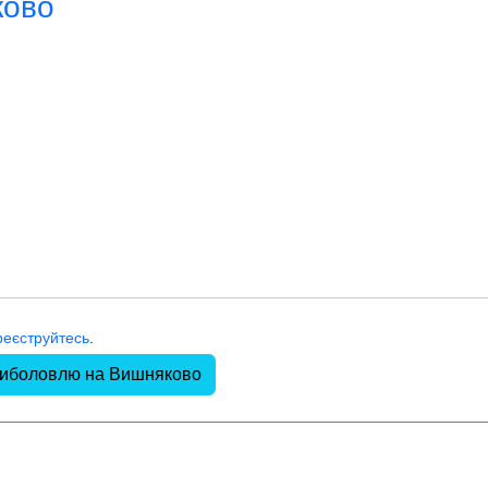
ково
реєструйтесь
.
 риболовлю на Вишняково