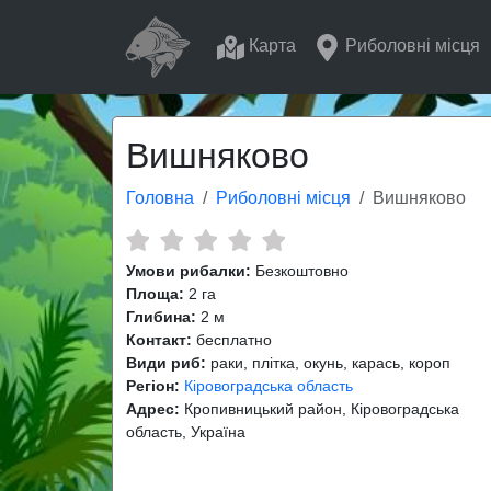
Карта
Риболовні місця
Вишняково
Головна
Риболовні місця
Вишняково
Умови рибалки:
Безкоштовно
Площа:
2 га
Глибина:
2 м
Контакт:
бесплатно
Види риб:
раки, плітка, окунь, карась, короп
Регіон:
Кіровоградська область
Адрес:
Кропивницький район, Кіровоградська
область, Україна