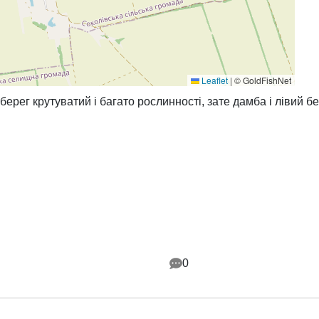
Leaflet
|
© GoldFishNet
ерег крутуватий і багато рослинності, зате дамба і лівий бе
0