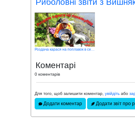
Риболовні звіти з Вишня
Роздача карася на поплавок в селі Вишняківка Кропивницького району
Коментарі
0 коментарів
Для того, щоб залишити коментар,
увійдіть
або
за
Додати коментар
Додати звіт про