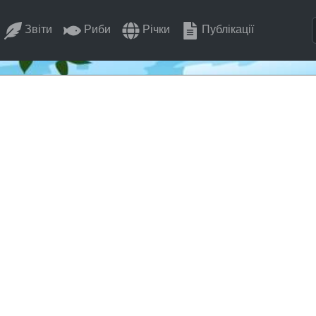
Звіти
Риби
Річки
Публікації