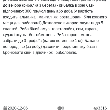
до вечора (рибалка з берега) - рибалка в зоні бази
відпочинку: 300 грн/чол день або доба (у вартість
входить: альтанка і мангал, які розташовані біля кожного
місця для риболовлі) Дозволено використовувати до 5
снастей. Риба білий амур, товстолобик, сом, карась,
судак і окунь - без обмежень. Риба короп - можна
забрати до 3 трофеїв (вагою не менше 1 кг). Бажано
попередньо (за добу) дзвонити представнику бази і
бронювати свій відпочинок і риболовлю.
2020-12-06
0
3316