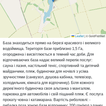
Leaflet
|
© GoldFishNet
База знаходиться прямо на березі красивого і великого
водоймища. Територія бази приблизно 1,5 Га,
огороджена і висвітлюється в темний час доби. Для
відпочиваючих база надає великий перелік послуг:
сауна і лазня, настільний теніс, спортивний та дитячий
майданчики, пляж, будиночки для ночівлі з усіма
зручностями (санвузол, душова кабінка, телевізор,
холодильник, кімната для відпочинку). Біля кожного
дерев'яного будиночка своя альтанка з мангалом,
парковка для автомобілів і свій піщаний пляж. Є послуга
прокату човна і катамарана. Вартість риболовлі: -
рибалка поза зоною бази відпочинку: 200 грн/чол з ранку