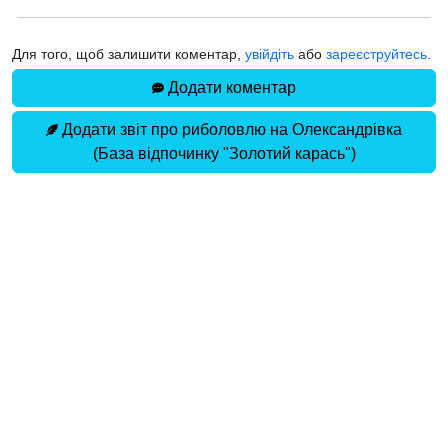
Для того, щоб залишити коментар,
увійдіть
або
зареєструйтесь
.
Додати коментар
Додати звіт про риболовлю на Олександрівка
(База відпочинку "Золотий карась")