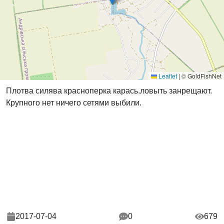
Leaflet
|
© GoldFishNet
Плотва силява красноперка карась.ловыть занрещают.
Крупного нет ничего сетями выбили.
2017-07-04
0
679