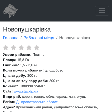
Новопушкарівка
Головна
Риболовні місця
Новопушкарівка
Умови рибалки:
Платно
Площа:
15,8 Га
Глибина:
1,5 - 3,0 м
Коли можна рибалити:
цілодобово
Ціна за добу:
300 грн
Ціна за світлу пору доби:
200 грн
Контакт:
+380990724607
Сайт:
www.stav.dp.ua
Види риб:
короп, товстолобик, карась, лин, окунь
Регіон:
Дніпропетровська область
Адрес:
Криничанський район, Дніпропетровська область,