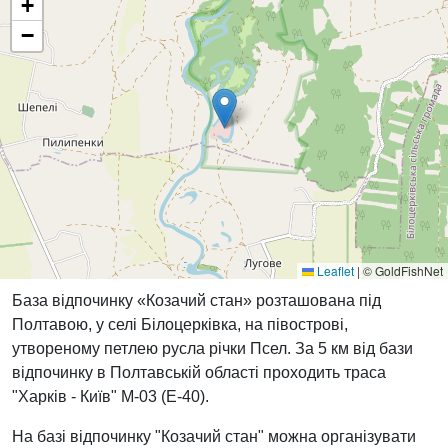
+
−
Leaflet
|
© GoldFishNet
База відпочинку «Козачий стан» розташована під
Полтавою, у селі Білоцерківка, на півострові,
утвореному петлею русла річки Псел. За 5 км від бази
відпочинку в Полтавській області проходить траса
"Харків - Київ" М-03 (Е-40).
На базі відпочинку "Козачий стан" можна організувати