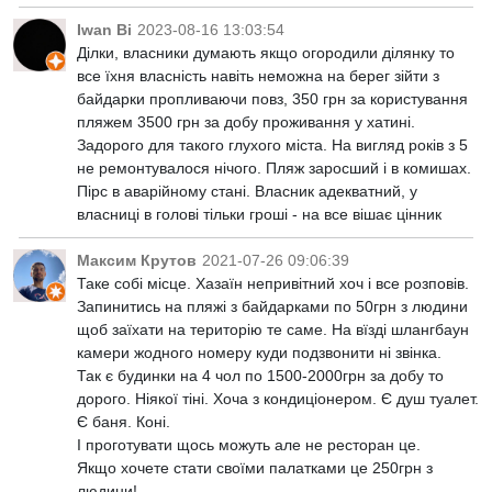
Iwan Bi
2023-08-16 13:03:54
Ділки, власники думають якщо огородили ділянку то
все їхня власність навіть неможна на берег зійти з
байдарки пропливаючи повз, 350 грн за користування
пляжем 3500 грн за добу проживання у хатині.
Задорого для такого глухого міста. На вигляд років з 5
не ремонтувалося нічого. Пляж заросший і в комишах.
Пірс в аварійному стані. Власник адекватний, у
власниці в голові тільки гроші - на все вішає цінник
Максим Крутов
2021-07-26 09:06:39
Таке собі місце. Хазаїн непривітний хоч і все розповів.
Запинитись на пляжі з байдарками по 50грн з людини
щоб заїхати на територію те саме. На вїзді шлангбаун
камери жодного номеру куди подзвонити ні звінка.
Так є будинки на 4 чол по 1500-2000грн за добу то
дорого. Ніякої тіні. Хоча з кондиціонером. Є душ туалет.
Є баня. Коні.
І проготувати щось можуть але не ресторан це.
Якщо хочете стати своїми палатками це 250грн з
людини!