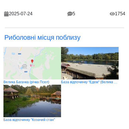
2025-07-24
5
1754
Риболовні місця поблизу
Велика Багачка (річка Псел)
База відпочинку "Едем" (Велика Багачка)
База відпочинку "Козачий стан"