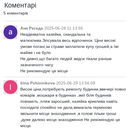
Коментарі
5 коментарів
Аня Регеда
2025-06-28 11:13:55
Неадекватна хазяйка, скандальна та
матюклива.Зіпсувала весь відпочинок. Ціни високі
умови погані,за страви заплатили купу грошей,а їжі
майже і не було
Не дивно,що багато людей звідси тікали раніше
зазначеного часу
Не рекомендую це місце
Irina Pshinnikova
2025-06-29 13:56:09
Високі ціни,потребують ремонту будинки,ввечері повно
комарів ,мошкари в будинках ,змії біля будинків
повзають ,пляж заросший, хазяйка криклива навіть
поснідати спокійно не дала,вимагала терміново
звільнити місце знаходження ,в голові тільки гроші
,дуже далеко місце знаходження.Не рекомендую це
місце.