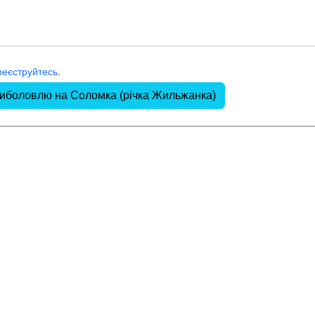
реєструйтесь
.
риболовлю на Соломка (річка Жильжанка)