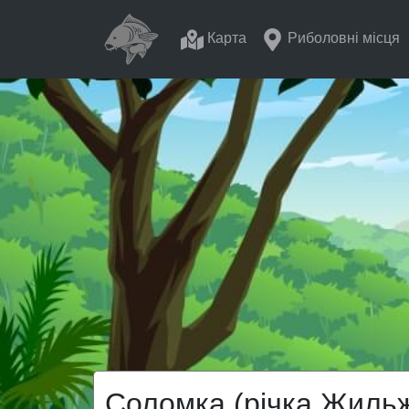
Карта
Риболовні місця
Соломка (річка Жиль