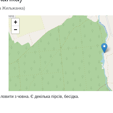
а Жильжанка)
+
−
,
вити з човна. Є декілька пірсів, бесідка.