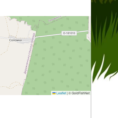
Leaflet
|
© GoldFishNet