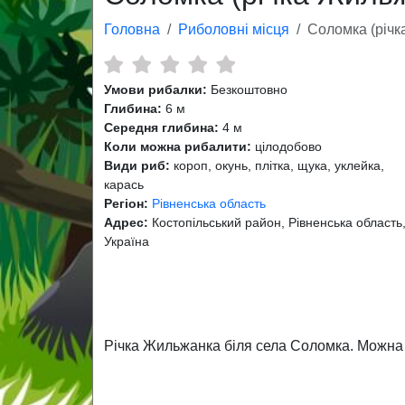
Головна
Риболовні місця
Соломка (річк
Умови рибалки:
Безкоштовно
Глибина:
6 м
Середня глибина:
4 м
Коли можна рибалити:
цілодобово
Види риб:
короп, окунь, плітка, щука, уклейка,
карась
Регіон:
Рівненська область
Адрес:
Костопільський район, Рівненська область
Україна
Річка Жильжанка біля села Соломка. Можна ло