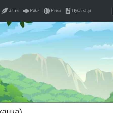
Звіти
Риби
Річки
Публікації
жанка)