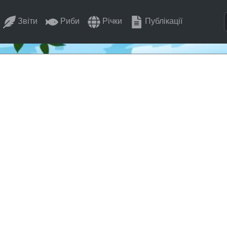
Звіти
Риби
Річки
Публікації