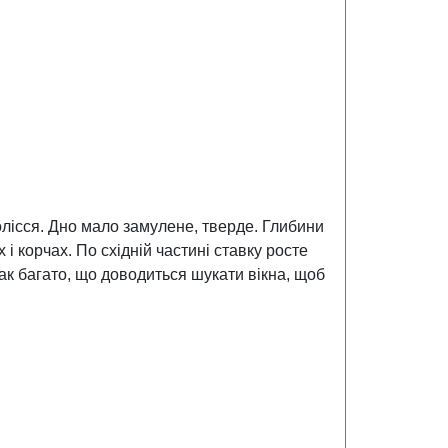
олісся. Дно мало замулене, тверде. Глибини
х і корчах. По східній частині ставку росте
х так багато, що доводиться шукати вікна, щоб