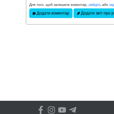
Для того, щоб залишити коментар,
увійдіть
або
за
Додати коментар
Додати звіт про