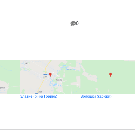
0
Злазне (річка Горинь)
Волошки (кар'єри)