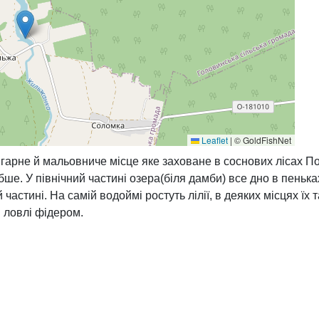
Leaflet
|
© GoldFishNet
гарне й мальовниче місце яке заховане в соснових лісах П
либше. У північний частині озера(біля дамби) все дно в пенька
й частині. На самій водоймі ростуть лілії, в деяких місцях ї
я ловлі фідером.