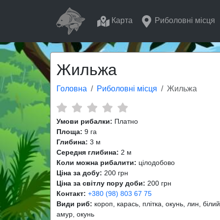
Карта
Риболовні місця
Жильжа
Головна
Риболовні місця
Жильжа
Умови рибалки:
Платно
Площа:
9 га
Глибина:
3 м
Середня глибина:
2 м
Коли можна рибалити:
цілодобово
Ціна за добу:
200 грн
Ціна за світлу пору доби:
200 грн
Контакт:
+380 (98) 803 67 75
Види риб:
короп, карась, плітка, окунь, лин, білий
амур, окунь