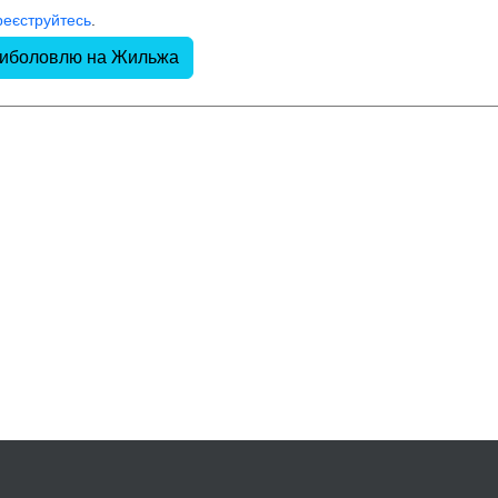
реєструйтесь
.
 риболовлю на Жильжа