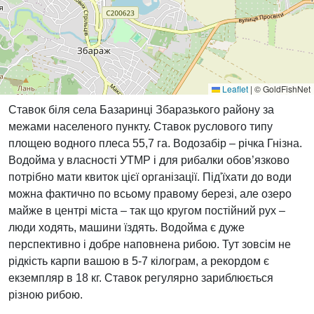
Leaflet
|
© GoldFishNet
Ставок біля села Базаринці Збаразького району за
межами населеного пункту. Ставок руслового типу
площею водного плеса 55,7 га. Водозабір – річка Гнізна.
Водойма у власності УТМР і для рибалки обов’язково
потрібно мати квиток цієї організації. Під'їхати до води
можна фактично по всьому правому березі, але озеро
майже в центрі міста – так що кругом постійний рух –
люди ходять, машини їздять. Водойма є дуже
перспективно і добре наповнена рибою. Тут зовсім не
рідкість карпи вашою в 5-7 кілограм, а рекордом є
екземпляр в 18 кг. Ставок регулярно зариблюється
різною рибою.