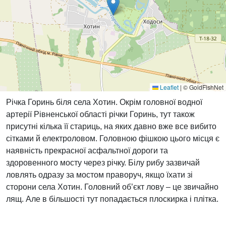
Leaflet
|
© GoldFishNet
Річка Горинь біля села Хотин. Окрім головної водної
артерії Рівненської області річки Горинь, тут також
присутні кілька її стариць, на яких давно вже все вибито
сітками й електроловом. Головною фішкою цього місця є
наявність прекрасної асфальтної дороги та
здоровенного мосту через річку. Білу рибу зазвичай
ловлять одразу за мостом праворуч, якщо їхати зі
сторони села Хотин. Головний об’єкт лову – це звичайно
лящ. Але в більшості тут попадається плоскирка і плітка.