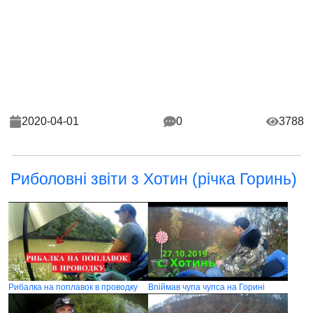
2020-04-01
0
3788
Риболовні звіти з Хотин (річка Горинь)
Рибалка на поплавок в проводку
Впіймав чупа чупса на Горині