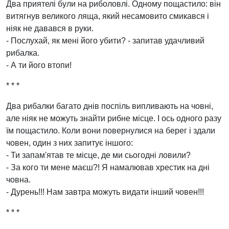
Два приятелі були на риболовлі. Одному пощастило: він
витягнув великого ляща, який несамовито смикався і
ніяк не давався в руки.
- Послухай, як мені його убити? - запитав удачливий
рибалка.
- А ти його втопи!
* * *
Два рибалки багато днів поспіль випливають на човні,
але ніяк не можуть знайти рибне місце. І ось одного разу
їм пощастило. Коли вони повернулися на берег і здали
човен, один з них запитує іншого:
- Ти запам'ятав те місце, де ми сьогодні ловили?
- За кого ти мене маєш?! Я намалював хрестик на дні
човна.
- Дурень!!! Нам завтра можуть видати інший човен!!!
* * *