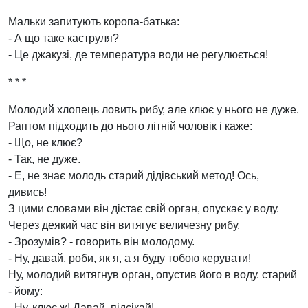
Мальки запитують коропа-батька:
- А що таке каструля?
- Це джакузі, де температура води не регулюється!
* * *
Молодий хлопець ловить рибу, але клює у нього не дуже.
Раптом підходить до нього літній чоловік і каже:
- Що, не клює?
- Так, не дуже.
- Е, не знає молодь старий дідівський метод! Ось,
дивись!
З цими словами він дістає свій орган, опускає у воду.
Через деякий час він витягує величезну рибу.
- Зрозумів? - говорить він молодому.
- Ну, давай, роби, як я, а я буду тобою керувати!
Ну, молодий витягнув орган, опустив його в воду. старий
- йому:
- Ну, клює ж! Давай, підсікай!