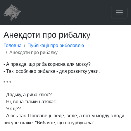
Анекдоти про рибалку
Головна
Публікації про риболовлю
Анекдоти про рибалку
- А правда, що риба корисна для мозку?
- Так, особливо рибалка - для розвитку уяви.
* * *
- Дядьку, а риба клює?
- Ні, вона тільки натякає.
- Як це?
- А ось так. Поплавець веде, веде, а потім морду з води
висуне і каже: "Вибачте, що потурбувала".