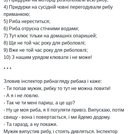
4) Придурки на сусідній човні перегодували рибу
приманкою;
5) Риба нереститься;
6) Риба отруєна стічними водами;
7) Тут клює тільки на домашніх опаришей;
8) Ще не той час року для риболовлі;
9) Вже не той час року для риболовлі;
10) З нашим урядом клювати і не може!
* * *
Зловив інспектор рибнагляду рибака і каже:
- Ти попав мужик, рибку то тут не можна ловити!
- А я і не ловлю.
- Так че ти мені париш, а це що?
- Ну це моя риба, я її погуляти привіз. Випускаю, потім
свищу - вона і повертається, і ми йдемо додому.
- Та гаразд, а ну покажи.
Мужик випустив рибу, і стоять дивляться. Інспектор