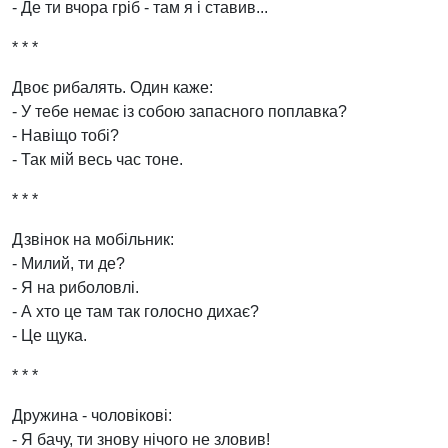
- Де ти вчора гріб - там я і ставив...
* * *
Двоє рибалять. Один каже:
- У тебе немає із собою запасного поплавка?
- Навіщо тобі?
- Так мій весь час тоне.
* * *
Дзвінок на мобільник:
- Милий, ти де?
- Я на риболовлі.
- А хто це там так голосно дихає?
- Це щука.
* * *
Дружина - чоловікові:
- Я бачу, ти знову нічого не зловив!