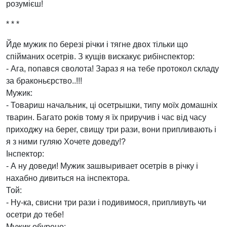
розумієш!
* * *
Йде мужик по березі річки і тягне двох тільки що
спійманих осетрів. З кущів вискакує рибінспектор:
- Ага, попався сволота! Зараз я на тебе протокол складу
за браконьєрство..!!!
Мужик:
- Товариш начальник, ці осетрышки, типу моїх домашніх
тварин. Багато років тому я їх приручив і час від часу
приходжу на берег, свищу три рази, вони припливають і
я з ними гуляю Хочете доведу!?
Інспектор:
- А ну доведи! Мужик зашвыривает осетрів в річку і
нахабно дивиться на інспектора.
Той:
- Ну-ка, свисни три рази і подивимося, припливуть чи
осетри до тебе!
Мужик обурено: