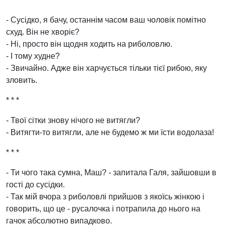
- Сусідко, я бачу, останнім часом ваш чоловік помітно
схуд. Він не хворіє?
- Ні, просто він щодня ходить на риболовлю.
- І тому худне?
- Звичайно. Адже він харчується тільки тієї рибою, яку
зловить.
* * *
- Твої сітки знову нічого не витягли?
- Витягти-то витягли, але не будемо ж ми їсти водолаза!
* * *
- Ти чого така сумна, Маш? - запитала Галя, зайшовши в
гості до сусідки.
- Так мій вчора з риболовлі прийшов з якоїсь жінкою і
говорить, що це - русалочка і потрапила до нього на
гачок абсолютно випадково.