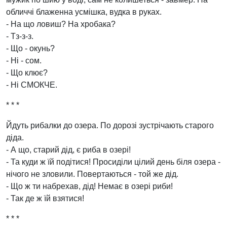
обличчі блаженна усмішка, вудка в руках.
- На що ловиш? На хробака?
- Тз-з-з.
- Що - окунь?
- Ні - сом.
- Що клює?
- Ні СМОКЧЕ.
* * *
Йдуть рибалки до озера. По дорозі зустрічають старого
діда.
- А що, старий дід, є риба в озері!
- Та куди ж їй подітися! Просиділи цілий день біля озера -
нічого не зловили. Повертаються - той же дід.
- Що ж ти набрехав, дід! Немає в озері риби!
- Так де ж їй взятися!
* * *