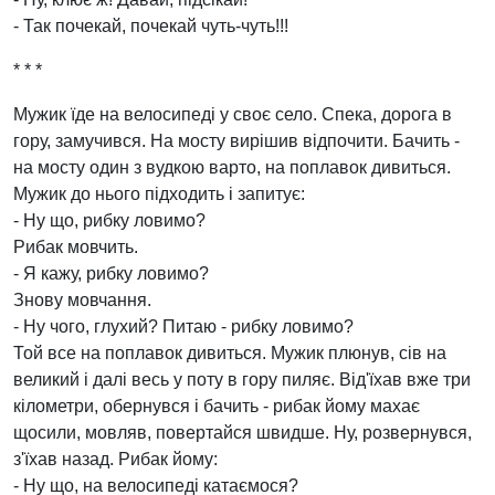
- Так почекай, почекай чуть-чуть!!!
* * *
Мужик їде на велосипеді у своє село. Спека, дорога в
гору, замучився. На мосту вирішив відпочити. Бачить -
на мосту один з вудкою варто, на поплавок дивиться.
Мужик до нього підходить і запитує:
- Ну що, рибку ловимо?
Рибак мовчить.
- Я кажу, рибку ловимо?
Знову мовчання.
- Ну чого, глухий? Питаю - рибку ловимо?
Той все на поплавок дивиться. Мужик плюнув, сів на
великий і далі весь у поту в гору пиляє. Від'їхав вже три
кілометри, обернувся і бачить - рибак йому махає
щосили, мовляв, повертайся швидше. Ну, розвернувся,
з'їхав назад. Рибак йому:
- Ну що, на велосипеді катаємося?