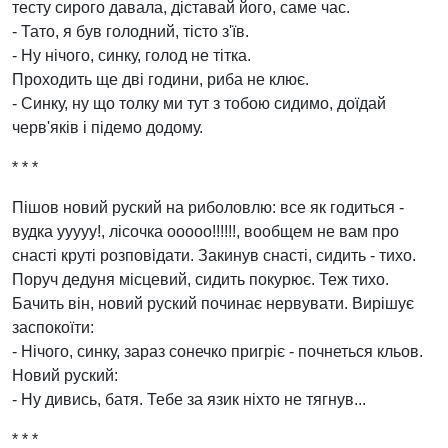
тесту сирого давала, діставай його, саме час.
- Тато, я був голодний, тісто з'їв.
- Ну нічого, синку, голод не тітка.
Проходить ще дві години, риба не клює.
- Синку, ну що толку ми тут з тобою сидимо, доїдай
черв'яків і підемо додому.
* * *
Пішов новий руский на риболовлю: все як годиться -
вудка ууууу!, лісочка ооооо!!!!!!, вообщем не вам про
снасті круті розповідати. Закинув снасті, сидить - тихо.
Поруч дедуня місцевий, сидить покурює. Теж тихо.
Бачить він, новий руский починає нервувати. Вирішує
заспокоїти:
- Нічого, синку, зараз сонечко пригріє - почнеться кльов.
Новий руский:
- Ну дивись, батя. Тебе за язик ніхто не тягнув...
* * *