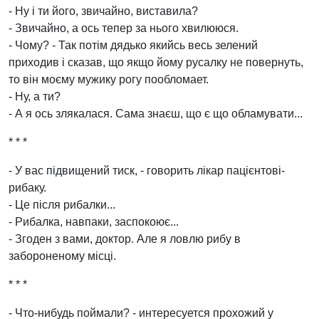
- Ну і ти його, звичайно, виставила?
- Звичайно, а ось тепер за нього хвилююся.
- Чому? - Так потім дядько якийсь весь зелений
приходив і сказав, що якщо йому русалку не повернуть,
то він моєму мужику рогу пообломает.
- Ну, а ти?
- А я ось злякалася. Сама знаєш, що є що обламувати...
* * *
- У вас підвищений тиск, - говорить лікар пацієнтові-
рибаку.
- Це після рибалки...
- Рибалка, навпаки, заспокоює...
- Згоден з вами, доктор. Але я ловлю рибу в
забороненому місці.
* * *
- Что-нибудь поймали? - интересуется прохожий у