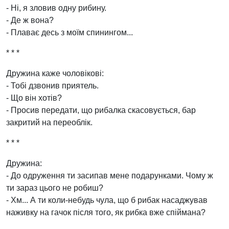
- Ні, я зловив одну рибину.
- Де ж вона?
- Плаває десь з моїм спинингом...
* * *
Дружина каже чоловікові:
- Тобі дзвонив приятель.
- Що він хотів?
- Просив передати, що рибалка скасовується, бар
закритий на переоблік.
* * *
Дружина:
- До одруження ти засипав мене подарунками. Чому ж
ти зараз цього не робиш?
- Хм... А ти коли-небудь чула, що б рибак насаджував
наживку на гачок після того, як рибка вже спіймана?