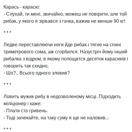
Карась - карасю:
- Слухай, ти мені, звичайно, можеш не повірити, але той
рибак, у якого я зірвався з гачка, важив не менше 90 кг!
* * *
Ледве переставляючи ноги йде рибак і тягне на спині
триметрового сома, аж сгорбился. Назустріч йому інший
рибалка з відром, в якому полощится десяток карасиків і
говорить так єхидно.
- Шо?.. Всього одного зловив?
* * *
Ловить мужик рибу в недозволеному місці. Підходить
міліціонер і каже:
- Плати сто гривень.
- Тоді зачекайте, на таку суму я ще не наловив...
* * *