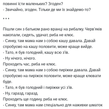
повинні їсти маленьких? Згоден?
- Звичайно, згоден. Тільки де ми їх знайдемо-то?
* * *
Пішли син з батьком рано вранці на рибалку. Черв'яків
накопали, сидять, удачат, риба не клює.
- Синку, там мама нам з собою кашу давала. Давай
спробуємо на кашу половити, може краще вийде.
- Тато, я був голодний, кашу всю з'їв.
- Ну нічого, нічого.
Проходить час, риба не клює.
- Синку, там мама нам з собою пиріжки давала. Давай
спробуємо на пиріжок половити, може краще клювати
буде.
- Тато, я був голодний і пиріжки усі з'їв.
- Ну, гаразд, гаразд.
Проходить ще годину, риба не клює.
- Синку, там мама нам спеціально для наживки шматок