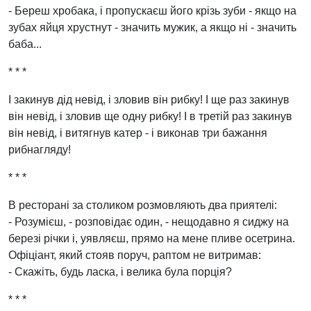
- Береш хробака, і пропускаєш його крізь зуби - якщо на
зубах яйця хрустнут - значить мужик, а якщо ні - значить
баба...
* * *
І закинув дід невід, і зловив він рибку! І ще раз закинув
він невід, і зловив ще одну рибку! І в третій раз закинув
він невід, і витягнув катер - і виконав три бажання
рибнагляду!
* * *
В ресторані за столиком розмовляють два приятелі:
- Розумієш, - розповідає один, - нещодавно я сиджу на
березі річки і, уявляєш, прямо на мене пливе осетрина.
Офіціант, який стояв поруч, раптом не витримав:
- Скажіть, будь ласка, і велика була порція?
* * *