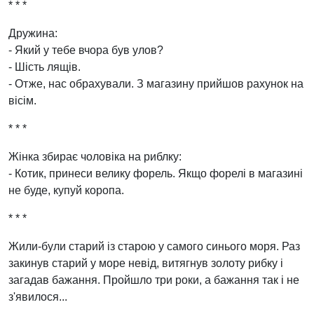
* * *
Дружина:
- Який у тебе вчора був улов?
- Шість лящів.
- Отже, нас обрахували. З магазину прийшов рахунок на
вісім.
* * *
Жінка збирає чоловіка на риблку:
- Котик, принеси велику форель. Якщо форелі в магазині
не буде, купуй коропа.
* * *
Жили-були старий із старою у самого синього моря. Раз
закинув старий у море невід, витягнув золоту рибку і
загадав бажання. Пройшло три роки, а бажання так і не
з'явилося...