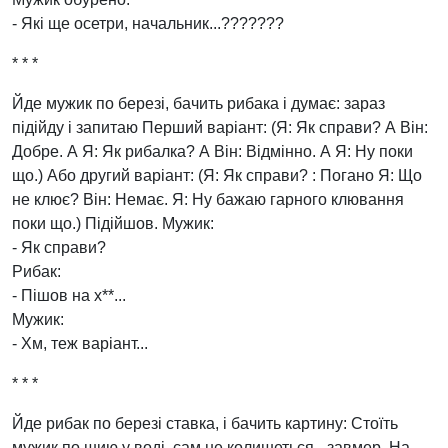
- Які ще осетри, начальник...???????
* * *
Йде мужик по березі, бачить рибака і думає: зараз
підійду і запитаю Перший варіант: (Я: Як справи? А Він:
Добре. А Я: Як рибалка? А Він: Відмінно. А Я: Ну поки
що.) Або другий варіант: (Я: Як справи? : Погано Я: Що
не клює? Він: Немає. Я: Ну бажаю гарного клювання
поки що.) Підійшов. Мужик:
- Як справи?
Рибак:
- Пішов на х**...
Мужик:
- Хм, теж варіант...
* * *
Йде рибак по березі ставка, і бачить картину: Стоїть
мужик по шию у воді, сам не колишеться - завмер. На