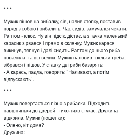
* * *
Мужик пішов на рибалку, сів, налив стопку, поставив
поряд з собою і рибалить. Час сидів, замучался чекати.
Раптом - клює. Ну він підсік, дістає, а з гачка маленький
карасик зірвався і прямо в склянку. Мужик карася
викинув, тяпнул і далі сидить. Раптом до нього риба
повалила, та всі великі. Мужик наловив, скільки треба,
зібрався і пішов. У ставку дві риби базарять:
- А карась, падла, говорить: "Наливают, а потім
відпускають".
* * *
Мужик повертається пізно з рибалки. Підходить
навшпиньки до дверей і тихо-тихо стукає. Дружина
відкрила. Мужик (пошепки):
- Олено, кіт дома?
Дружина: