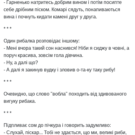
- Гарненько натритесь добрим вином і потім посипте
себе дрібним піском. Комарі сядуть, понапиваються
вина і почнуть кидати камені друг у друга.
* * *
Один рибалка розповідає іншому:
- Мені вчора такий сон наснився! Ніби я сиджу в човні, а
поруч красива, зовсім гола дівчина.
- Ну, а далі що?
- А далі я закинув вудку і зловив о-та-ку таку рибу!
* * *
Очевидно, що слово "вобла" походить від здивованого
вигуку рибака.
* * *
Підпливає сом до пічкура і говорить задумливо:
- Слухай, піскар... Тобі не здається, що ми, великі риби,