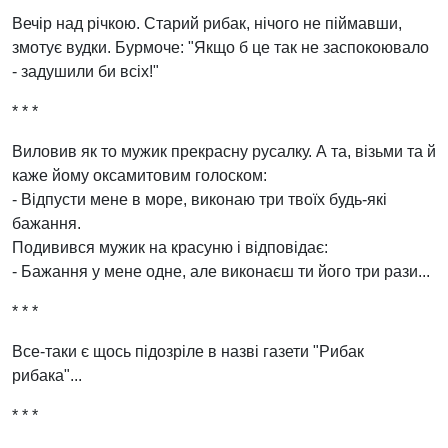
Вечір над річкою. Старий рибак, нічого не піймавши,
змотує вудки. Бурмоче: "Якщо б це так не заспокоювало
- задушили би всіх!"
* * *
Виловив як то мужик прекрасну русалку. А та, візьми та й
каже йому оксамитовим голоском:
- Відпусти мене в море, виконаю три твоїх будь-які
бажання.
Подивився мужик на красуню і відповідає:
- Бажання у мене одне, але виконаєш ти його три рази...
* * *
Все-таки є щось підозріле в назві газети "Рибак
рибака"...
* * *