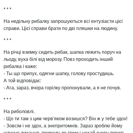
* * *
На недільну рибалку запрошуються всі ентузіасти цієї
справи. Цієї справи брати по дві пляшки на людину.
* * *
На річці взимку сидить рибак, шапка лежить поруч на
льоду, вуха білі від морозу. Повз проходить інший
рибалка і каже:
- Ты що припух, одягни шапку, голову простудишь.
А той відповідає:
- Ага, зараз, вчора горілку пропонували, а я не почув.
* * *
На риболовлі.
- Що ти там з цим черв'яком возишся? Він ж у тебе здох!
- Зовсім і не здох, а знепритомнів. Зараз зроблю йому
штучне дихання, приведу до тями і нехай знову ловить