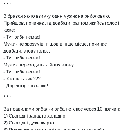
* * *
Зібрався як-то взимку один мужик на риболовлю.
Прийшов, починає лід довбати, раптом якийсь голос і
каже:
- Тут риби немає!
Мужик не зрозумів, пішов в інше місце, починає
довбати, знову голос:
- Тут риби немає!
Мужик переходить, а йому знову:
- Тут риби немає!!!
- Хто ти такий???
- Директор ковзанки!
* * *
За правилами рибалки риба не клює через 10 причин:
1) Сьогодні занадто холодно;
2) Сьогодні дуже жарко;
3) Придурки на моторці розполохали всю рибу;