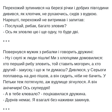
Перехожий зупинився на березі річки і добрих півгодини
дивився, як хлопчик, не рухаючись, сидів з вудкою.
Нарешті, перехожий не витримав і запитав:
- Послухай, рибак, багато зловив?
- Ось як зловлю цю і ще одну, то буде дві.
* * *
Повернувся мужик з рибалки і говорить дружині:
- Ну і скупі ж люди пішли! Ми з хлопцями домовилися:
хто перший рибу зловить, той ставить могорич, а хто
другий - закуску, і що ж ти думаєш? Дивлюся, у Серьоги
поплавець на дно пішов, а він сидить, ніби не бачить. У
Петьки теж потягнуло, аж вудлище зігнулося. А він
анічичирк! Ось скупердяї!
- А в тебе клювало? - поцікавилася дружина.
- Дурнів немає. Я взагалі без наживки закинув.
* * *