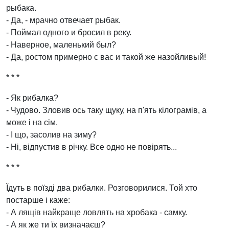
рыбака.
- Да, - мрачно отвечает рыбак.
- Поймал одного и бросил в реку.
- Наверное, маленький был?
- Да, ростом примерно с вас и такой же назойливый!
* * *
- Як рибалка?
- Чудово. Зловив ось таку щуку, на п'ять кілограмів, а
може і на сім.
- І що, засолив на зиму?
- Ні, відпустив в річку. Все одно не повірять...
* * *
Їдуть в поїзді два рибалки. Розговорилися. Той хто
постарше і каже:
- А лящів найкраще ловлять на хробака - самку.
- А як же ти їх визначаєш?