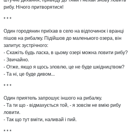
рибу. Нічого притворятися!
* * *
Один городянин приїхав в село на відпочинок і вранці
пішов на рибалку. Підійшов до маленького озера, він
запитує зустрічного:
- Скажіть будь ласка, в цьому озері можна ловити рибу?
- Звичайно.
- Отже, якщо я щось зловлю, це не буде шкідництвом?
- Та ні, це буде дивом...
* * *
Один приятель запрошує іншого на рибалку.
- Та ти що - відмахується той, - я зовсім не вмію рибу
ловити.
- Так що тут вміти, наливай і пий.
* * *