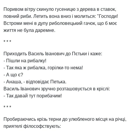
Поривом вітру скинуло гусеницю з дерева в ставок,
повний риби. Летить вона вниз і молиться: "Господи!
Встроми мені в дупу риболовецький гачок, що б моє
життя не була даремне.
* * *
Приходить Василь Іванович до Пєтьки і каже:
- Пішли на рибалку!
- Так яка ж рибалка, горілки-то нема!
- А що є?
- Анаша, - відповідає Петька.
Василь Іванович зручно розташовується в кріслі:
- Так давай тут порибачим!
* * *
Пробираючись крізь терни до улюбленого місця на річці,
приятелі філософствують: