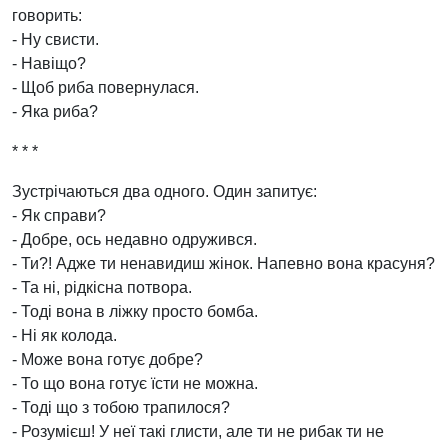
говорить:
- Ну свисти.
- Навіщо?
- Щоб риба повернулася.
- Яка риба?
* * *
Зустрічаються два одного. Один запитує:
- Як справи?
- Добре, ось недавно одружився.
- Ти?! Адже ти ненавидиш жінок. Напевно вона красуня?
- Та ні, рідкісна потвора.
- Тоді вона в ліжку просто бомба.
- Ні як колода.
- Може вона готує добре?
- То що вона готує їсти не можна.
- Тоді що з тобою трапилося?
- Розумієш! У неї такі глисти, але ти не рибак ти не