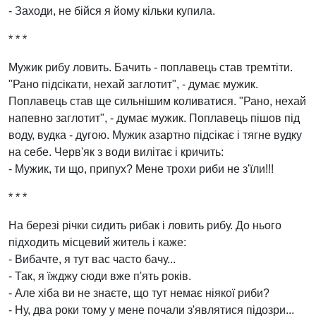
- Заходи, не бійся я йому кільки купила.
* * *
Мужик рибу ловить. Бачить - поплавець став тремтіти.
"Рано підсікати, нехай заглотит", - думає мужик.
Поплавець став ще сильнішим коливатися. "Рано, нехай
напевно заглотит", - думає мужик. Поплавець пішов під
воду, вудка - дугою. Мужик азартно підсікає і тягне вудку
на себе. Черв'як з води вилітає і кричить:
- Мужик, ти що, припух? Мене трохи риби не з'їли!!!
* * *
На березі річки сидить рибак і ловить рибу. До нього
підходить місцевий житель і каже:
- Вибачте, я тут вас часто бачу...
- Так, я їжджу сюди вже п'ять років.
- Але хіба ви не знаєте, що тут немає ніякої риби?
- Ну, два роки тому у мене почали з'являтися підозри...