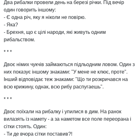
Два рибалки провели день на березі річки. Під вечір
один говорить іншому:
- Є одна річ, яку я ніколи не повірю.
- Яка?
- Брехня, що є цілі народи, які живуть одним
рибальством.
* * *
Двоє німих чукчів займаються підльодним ловом. Один з
них показує іншому знаками: "У мене не клює, проте".
Інший відповідає теж знаками: "Що ти розкричався на
всю крижину, однак, всю рибу распугаешь".
* * *
Двоє поїхали на рибалку і упилися в дим. На ранок
вилазять із намету - а за наметом все поле переорана і
сітки стоять. Один:
- Ти де вчора сітки поставив?!