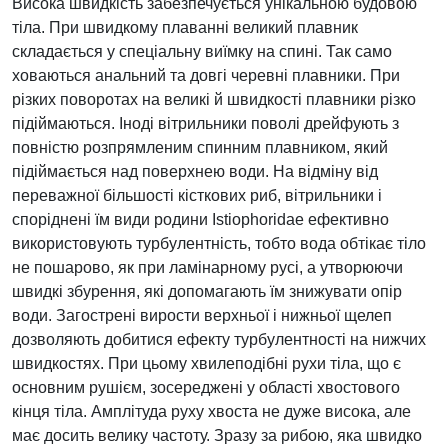
Висока швидкість забезпечується унікальною будовою
тіла. При швидкому плаванні великий плавник
складається у спеціальну виїмку на спині. Так само
ховаються анальний та довгі черевні плавники. При
різких поворотах на великі й швидкості плавники різко
підіймаються. Іноді вітрильники поволі дрейфують з
повністю розпрямленим спинним плавником, який
підіймається над поверхнею води. На відміну від
переважної більшості кісткових риб, вітрильники і
споріднені їм види родини Istiophoridae ефективно
використовують турбулентність, тобто вода обтікає тіло
не пошарово, як при ламінарному русі, а утворюючи
швидкі збурення, які допомагають їм знижувати опір
води. Загострені вирости верхньої і нижньої щелеп
дозволяють добитися ефекту турбулентності на нижчих
швидкостях. При цьому хвилеподібні рухи тіла, що є
основним рушієм, зосереджені у області хвостового
кінця тіла. Амплітуда руху хвоста не дуже висока, але
має досить велику частоту. Зразу за рибою, яка швидко