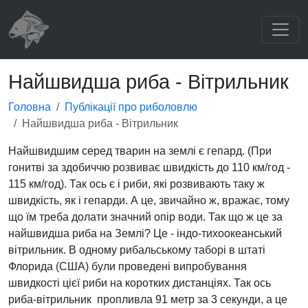
Найшвидша риба - Вітрильник
Головна
Публікації про риболовлю
Найшвидша риба - Вітрильник
Найшвидшим серед тварин на землі є гепард. (При
гонитві за здобиччю розвиває швидкість до 110 км/год -
115 км/год). Так ось є і риби, які розвивають таку ж
швидкість, як і гепарди. А це, звичайно ж, вражає, тому
що їм треба долати значний опір води. Так що ж це за
найшвидша риба на Землі? Це - індо-тихоокеанський
вітрильник. В одному рибальському таборі в штаті
Флорида (США) були проведені випробування
швидкості цієї риби на коротких дистанціях. Так ось
риба-вітрильник пропливла 91 метр за 3 секунди, а це