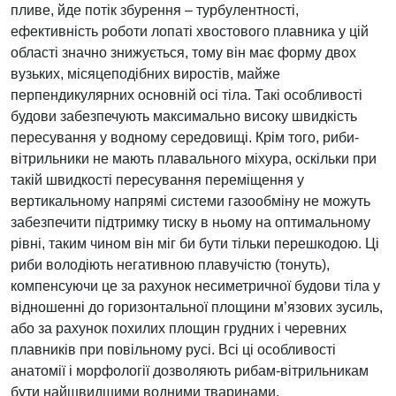
пливе, йде потік збурення – турбулентності,
ефективність роботи лопаті хвостового плавника у цій
області значно знижується, тому він має форму двох
вузьких, місяцеподібних виростів, майже
перпендикулярних основній осі тіла. Такі особливості
будови забезпечують максимально високу швидкість
пересування у водному середовищі. Крім того, риби-
вітрильники не мають плавального міхура, оскільки при
такій швидкості пересування переміщення у
вертикальному напрямі системи газообміну не можуть
забезпечити підтримку тиску в ньому на оптимальному
рівні, таким чином він міг би бути тільки перешкодою. Ці
риби володіють негативною плавучістю (тонуть),
компенсуючи це за рахунок несиметричної будови тіла у
відношенні до горизонтальної площини м’язових зусиль,
або за рахунок похилих площин грудних і черевних
плавників при повільному русі. Всі ці особливості
анатомії і морфології дозволяють рибам-вітрильникам
бути найшвидшими водними тваринами.