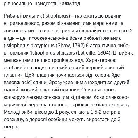
рівносильно швидкості 109км/год.
Риба-вітрильник (Istiophorus) – належить до родини
вітрильникових, разом зі знаменитими марлінами та
списоносами. Власне, вітрильників налічується всього 2
види – це тихоокеансько-індійська риба-вітрильник
(Istiophorus platypterus (Shaw, 1792) й атлантична риба-
вітрильник (Istiophorus albicans (Latreille, 1804). Ці риби є
мешканцями теплих тропічних вод. Характерною
особливістю роду є високий довгий перший спинний
плавник. Цей плавник починається від голови, йде
вздовж всієї спини. Зразу ж за ним знаходиться другий,
малий низький, спинний плавник. Спина чорного
кольору з легким синюватим відтінком, боки оливково-
коричневі, черевна сторона – сріблясто-білого кольору.
Молоді риби, віком до 1 року, сягають 1.5-2 метра в
довжину, а дорослі особини можуть виростати до 3
метрів.