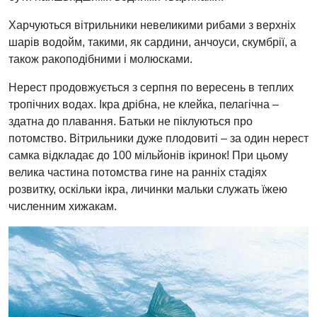
Харчуються вітрильники невеликими рибами з верхніх
шарів водойм, такими, як сардини, анчоуси, скумбрії, а
також ракоподібними і молюсками.
Нерест продовжується з серпня по вересень в теплих
тропічних водах. Ікра дрібна, не клейка, пелагічна –
здатна до плавання. Батьки не піклуються про
потомство. Вітрильники дуже плодовиті – за один нерест
самка відкладає до 100 мільйонів ікринок! При цьому
велика частина потомства гине на ранніх стадіях
розвитку, оскільки ікра, личинки мальки служать їжею
численним хижакам.