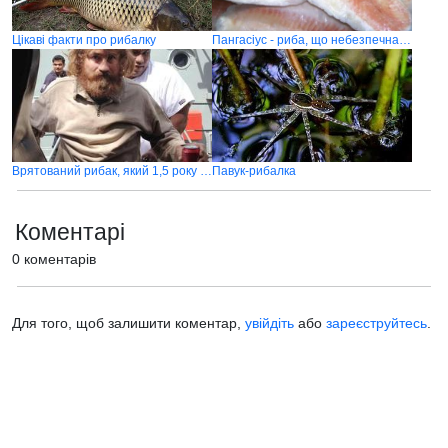
Цікаві факти про рибалку
Пангасіус - риба, що небезпечна для вашого здоров'я
Врятований рибак, який 1,5 року дрейфував на човні в Тихому океані
Павук-рибалка
Коментарі
0 коментарів
Для того, щоб залишити коментар,
увійдіть
або
зареєструйтесь
.