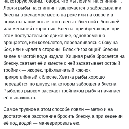
на которую ловим, говоря, что мы ловим “на спиннинг”.
Ловля рыбы на спиннинг заключается в забрасывании
блесны в желаемое место на реке или на озере и в
подматывании после этого лесы с блесной с большей
или меньшей скоростью. Блесна, приобретающая при
этом поступательное движение, одновременно
вращается, или колеблется, переваливаясь с боку на
бок, или ныряет в стороны. Блеск “играющей” блесны
виден в чистой воде издали. Хищная рыба бросается на
блесну, хватает её и вместе с ней захватывает острый
тройник — якорёк, трёхлапчатый крючок,
прикреплённый к блесне. Хватка рыбы хорошо
передаётся по шнуру, на котором заброшена блесна.
Рыболов рывком засекает тройником рыбу и начинает
её вываживать.
Самое трудное в этом способе ловли — метко и на
достаточное расстояние бросить блесну, а при ведении
её под водой — маневрировать ею.