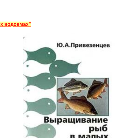
х водоемах"