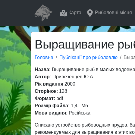
Карта
Риболовні місця
Выращивание рыб
Головна
Публікації про риболовлю
Выра
Назва:
Выращивание рыб в малых водоемах
Автор:
Привезенцев Ю.А.
Рік видання
2000
Сторінок:
128
Формат:
pdf
Розмір файла:
1,41 Мб
Мова виданя:
Російська
Описано устройство рыбоводных прудов, бас
рекомендуемых для выращивания в этих во