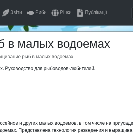
Звіти
Риби
Річки
Публікації
 в малых водоемах
щивание рыб в малых водоемах
. Руководство для рыбоводов-любителей.
сейнов и других малых водоемов, в том числе на приусаде
доемах. Представлена технология разведения и выращив