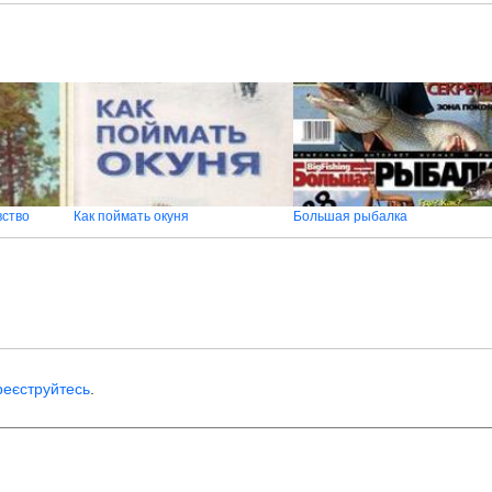
вство
Как поймать окуня
Большая рыбалка
реєструйтесь
.