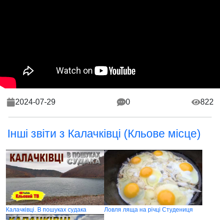
2024-07-29
0
822
Інші звіти з Калачківці (Кльове місце)
Калачківці. В пошуках судака
Ловля ляща на річці Студениця