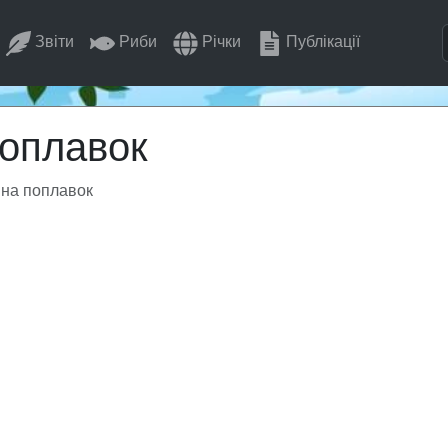
Звіти
Риби
Річки
Публікації
поплавок
 на поплавок