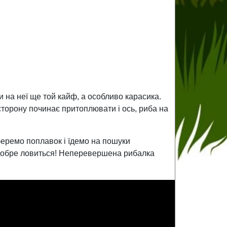
 на неї ще той кайф, а особливо карасика.
торону починає притоплювати і ось, риба на
беремо поплавок і їдемо на пошуки
ь добре ловиться! Неперевершена рибалка