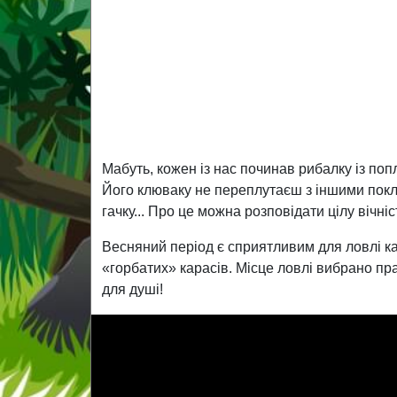
Мабуть, кожен із нас починав рибалку із по
Його клюваку не переплутаєш з іншими покл
гачку... Про це можна розповідати цілу вічніс
Весняний період є сприятливим для ловлі ка
«горбатих» карасів. Місце ловлі вибрано пр
для душі!