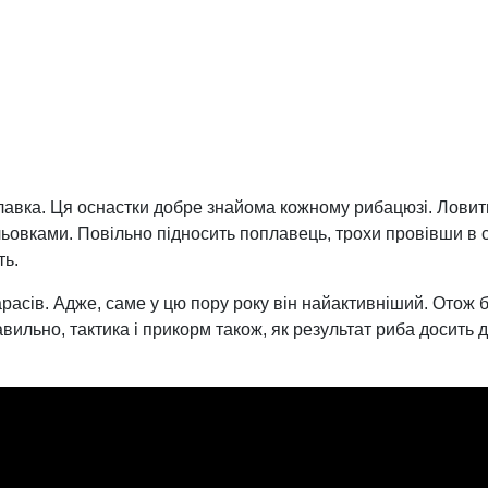
плавка. Ця оснастки добре знайома кожному рибацюзі. Ловити
ьовками. Повільно підносить поплавець, трохи провівши в с
ть.
расів. Адже, саме у цю пору року він найактивніший. Отож 
авильно, тактика і прикорм також, як результат риба досит