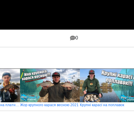
0
Ловля карася на фідер на платнику 2020
Жор крупного карася весною 2021
Крупні карасі на поплавок