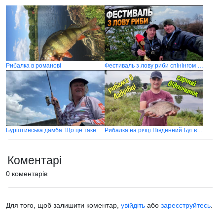
Рибалка в романові
Фестиваль з лову риби спінінгом с. Великий Скнит
Бурштинська дамба. Що це таке
Рибалка на річці Південний Буг в Лаврівці
Коментарі
0 коментарів
Для того, щоб залишити коментар,
увійдіть
або
зареєструйтесь
.