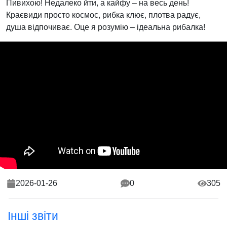
Пивихою! Недалеко йти, а кайфу – на весь день!
Краєвиди просто космос, рибка клює, плотва радує,
душа відпочиває. Оце я розумію – ідеальна рибалка!
2026-01-26
0
305
Інші звіти