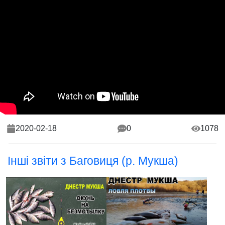
2020-02-18
0
1078
Інші звіти з Баговиця (р. Мукша)