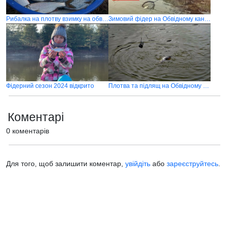
Рибалка на плотву взимку на обвідному каналі
Зимовий фідер на Обвідному каналі 2021
Фідерний сезон 2024 відкрито
Плотва та підлящ на Обвідному каналі
Коментарі
0 коментарів
Для того, щоб залишити коментар,
увійдіть
або
зареєструйтесь
.