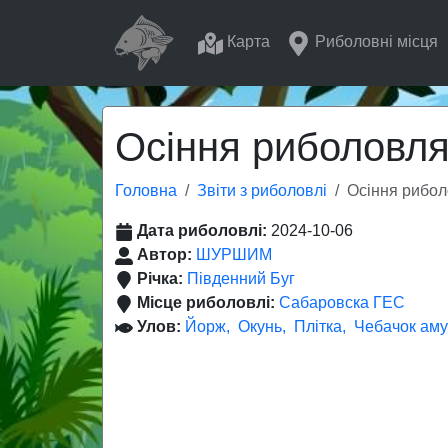
Карта
Риболовні місця
Осіння риболовля
Головна
Звіти з риболовлі
Осіння рибол
Дата риболовлі:
2024-10-06
Автор:
ШУРШИМ
Річка:
Південний Буг
Місце риболовлі:
Сабаровска ГЕС
Улов:
Йорж
Окунь
Плітка
Чебачок аму