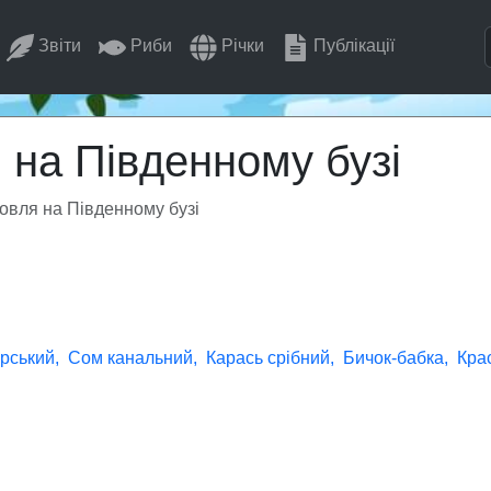
Звіти
Риби
Річки
Публікації
 на Південному бузі
овля на Південному бузі
рський
Сом канальний
Карась срібний
Бичок-бабка
Кра