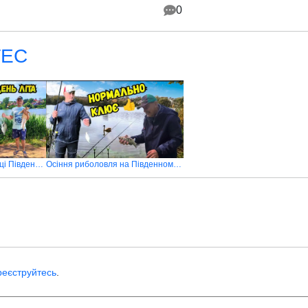
0
ГЕС
Риболовля в +41 на річці Південний Буг
Осіння риболовля на Південному бузі
реєструйтесь
.