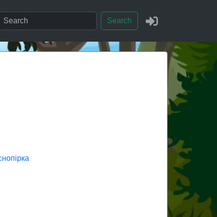
Search
снопірка