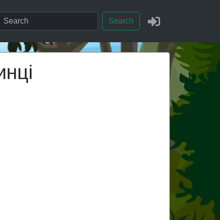
Search
инці