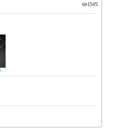
1545
Дністер. Плотва. Пів дня шукали і під вечір відірвалися