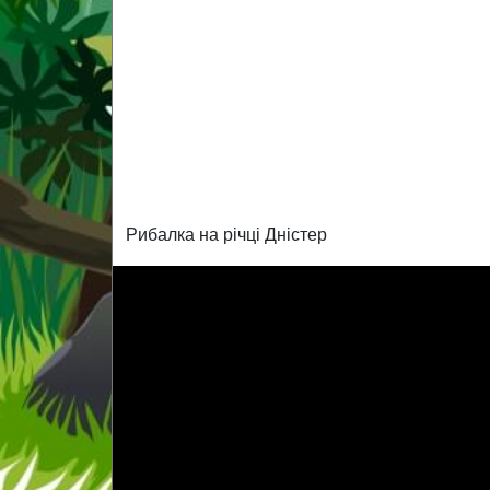
Рибалка на річці Дністер