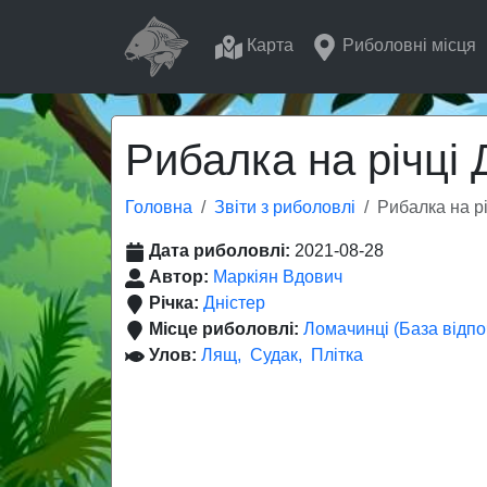
Карта
Риболовні місця
Рибалка на річці 
Головна
Звіти з риболовлі
Рибалка на рі
Дата риболовлі:
2021-08-28
Автор:
Маркіян Вдович
Річка:
Дністер
Місце риболовлі:
Ломачинці (База відпо
Улов:
Лящ
Судак
Плітка