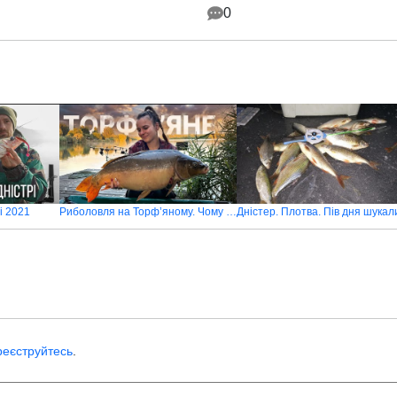
0
і 2021
Риболовля на Торф’яному. Чому всі хочуть сюди потрапити
реєструйтесь
.