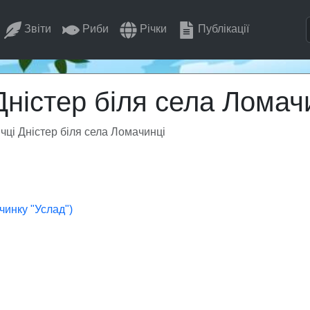
Звіти
Риби
Річки
Публікації
Дністер біля села Ломач
чці Дністер біля села Ломачинці
чинку "Услад")